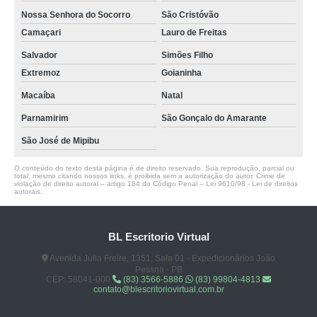
Nossa Senhora do Socorro
São Cristóvão
Camaçari
Lauro de Freitas
Salvador
Simões Filho
Extremoz
Goianinha
Macaíba
Natal
Parnamirim
São Gonçalo do Amarante
São José de Mipibu
O conteúdo do texto desta página é de direito reservado. Sua reprodução, parcial ou
total, mesmo citando nossos links, é proibida sem a autorização do autor. Crime de
violação de direito autoral – artigo 184 do Código Penal –
Lei 9610/98 - Lei de direitos
autorais
.
BL Escritorio Virtual
Avenida Júlia Freire, 1351, Sala 01 - Expedicionários João
Pessoa - PB
CEP: 58041-000
(83) 3566-5886
(83) 99804-4813
contato@blescritoriovirtual.com.br