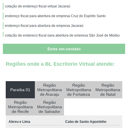
cotação de endereço fiscal virtual Jacaraú
endereço fiscal para abertura de empresa Cruz do Espírito Santo
endereço fiscal para abertura de empresa Jacaraú
cotação de endereço fiscal para abertura de empresa São José de Mipibu
coworking endereço fiscal valores Pocinhos
Entre em contato
cotação de locação de endereço fiscal Patos
Regiões onde a BL Escritorio Virtual atende:
endereço fiscal virtual valores Rio Tinto
endereço fiscal coworking Abreu e Lima
coworking endereço fiscal Mari
Região
Região
Região
Paraíba 01
Metropolitana
Metropolitana
Metropolitana
endereço fiscal para advogado Pirpirituba
de Aracaju
de Fortaleza
de Natal
Região
Região
cotação de endereço fiscal coworking Abreu e Lima
Metropolitana
Metropolitana
de Recife
de Salvador
endereço fiscal virtual valores Salvador
Abreu e Lima
Cabo de Santo Agostinho
cotação de endereço fiscal e coworking Juripiranga