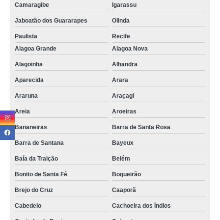
Camaragibe
Igarassu
aluguel de endereço fiscal valores Dona Inês
Jaboatão dos Guararapes
Olinda
aluguel de endereço fiscal Nova Floresta
Paulista
Recife
cotação de endereço fiscal virtual Parnamirim
Alagoa Grande
Alagoa Nova
endereço fiscal Camaçari
Alagoinha
Alhandra
cotação de aluguel de endereço fiscal Taperoá
Aparecida
Arara
endereço fiscal e coworking valores Cacimba de Dentro
Araruna
Araçagi
endereço fiscal com inscrição estadual Macaíba
Areia
Aroeiras
endereço fiscal virtual Coremas
Bananeiras
Barra de Santa Rosa
locação de endereço fiscal Itaporanga
Barra de Santana
Bayeux
endereço fiscal para abertura de empresa valores João Pessoa
Baía da Traição
Belém
Bonito de Santa Fé
Boqueirão
endereço fiscal para empresas valores Alagoinha
Brejo do Cruz
Caaporã
endereço fiscal para empresas valores São Gonçalo do Amarante
Cabedelo
Cachoeira dos Índios
cotação de endereço fiscal com inscrição estadual Soledade