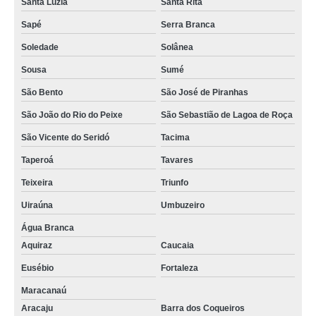
Santa Luzia
Santa Rita
endereço fiscal virtual Esperança
Sapé
Serra Branca
cotação de endereço fiscal para advogado Alhandra
Soledade
Solânea
Sousa
Sumé
serviço de endereço fiscal Paulista
São Bento
São José de Piranhas
locação de endereço fiscal valores Pombal
São João do Rio do Peixe
São Sebastião de Lagoa de Roça
cotação de endereço fiscal para advogado Bananeiras
São Vicente do Seridó
Tacima
cotação de locação de endereço fiscal Piancó
Taperoá
Tavares
endereço fiscal coworking valores Eusébio
Teixeira
Triunfo
endereço fiscal e coworking Santa Rita
Uiraúna
Umbuzeiro
endereço fiscal para advogado valores Sumé
Água Branca
serviço de endereço fiscal valores Paulista
Aquiraz
Caucaia
cotação de coworking endereço fiscal Baía da Traição
Eusébio
Fortaleza
Maracanaú
Aracaju
Barra dos Coqueiros