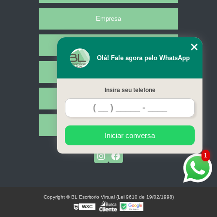
coworkings compartilhados valor Lauro de Freitas
Empresa
espaço compartilhado de empresa preços Mari
espaços de trabalhos compartilhados Santa Luzia
Missão
espaços de trabalhos compartilhados preços Triunfo
Olá! Fale agora pelo WhatsApp
Serviços
coworkings compartilhados Sapé
espaço compartilhados de trabalho valor Uiraúna
Insira seu telefone
Contato
onde encontrar espaços comerciais compartilhado Igarassu
sala compartilhada valor Mataraca
Mapa do site
Iniciar conversa
quanto custa espaço compartilhados de trabalho Aracaju
1
quanto custa espaços de trabalhos compartilhados Soledade
quanto custa escritórios compartilhado Arara
onde encontrar espaços comerciais compartilhado Bonito de Santa Fé
Copyright © BL Escritorio Virtual (Lei 9610 de 19/02/1998)
W3C