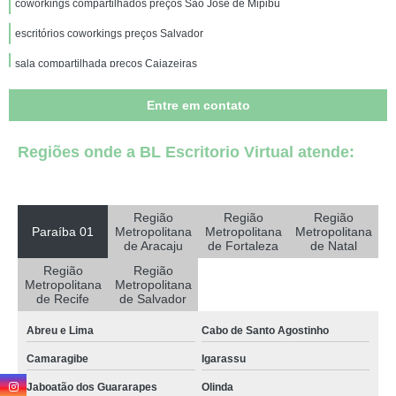
coworkings compartilhados preços São José de Mipibu
escritórios coworkings preços Salvador
sala compartilhada preços Cajazeiras
espaços comerciais compartilhado preços Alagoa Grande
Entre em contato
escritórios compartilhado valor São Cristóvão
Regiões onde a BL Escritorio Virtual atende:
quanto custa escritórios coworkings Eusébio
espaço compartilhado de empresa Pilar
compartilhamento de espaços valor Bonito de Santa Fé
Região
Região
Região
Paraíba 01
Metropolitana
Metropolitana
Metropolitana
espaço compartilhados de trabalho preços Olinda
de Aracaju
de Fortaleza
de Natal
Região
Região
escritórios compartilhado Queimadas
Metropolitana
Metropolitana
de Recife
de Salvador
sala compartilhada Serra Branca
Abreu e Lima
Cabo de Santo Agostinho
onde encontrar coworkings compartilhados Extremoz
Camaragibe
Igarassu
espaço compartilhados de trabalho valor Abreu e Lima
Jaboatão dos Guararapes
Olinda
coworkings compartilhados Uiraúna