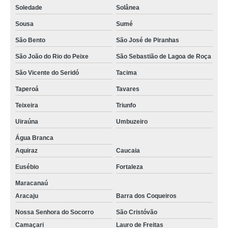
Soledade
Solânea
espaços de trabalhos compartilhados valor Salvador
Sousa
Sumé
sala compartilhada coworking preços Taperoá
São Bento
São José de Piranhas
espaços de trabalhos compartilhados valor Baía da Traição
São João do Rio do Peixe
São Sebastião de Lagoa de Roça
coworkings compartilhados valor São Vicente do Seridó
São Vicente do Seridó
Tacima
escritórios coworkings Paulista
Taperoá
Tavares
escritórios compartilhado preços Sousa
Teixeira
Triunfo
escritórios coworkings valor Queimadas
Uiraúna
Umbuzeiro
onde encontrar sala compartilhada Nossa Senhora do Socorro
Água Branca
Aquiraz
Caucaia
espaços comerciais compartilhado preços Patos
Eusébio
Fortaleza
compartilhamento de espaços preços Mulungu
Maracanaú
quanto custa espaço compartilhado de empresa Macaíba
Aracaju
Barra dos Coqueiros
compartilhamento de espaços Jacaraú
Nossa Senhora do Socorro
São Cristóvão
onde encontrar escritórios coworkings Bayeux
Camaçari
Lauro de Freitas