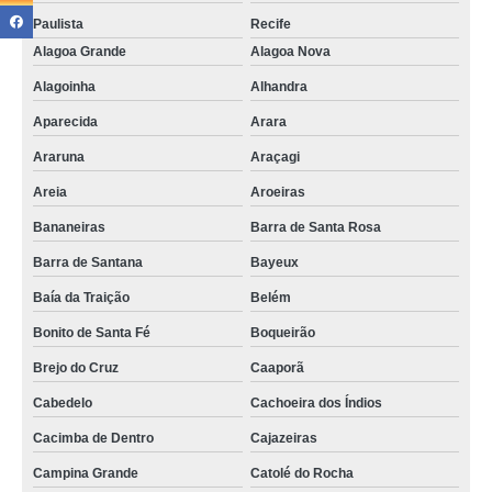
Paulista
Recife
coworkings compartilhados preços Abreu e Lima
Alagoa Grande
Alagoa Nova
compartilhamento de espaços preços São José de Piranhas
Alagoinha
Alhandra
escritórios coworkings valor Esperança
Aparecida
Arara
escritórios coworkings preços Mogeiro
Araruna
Araçagi
compartilhamento de espaços Recife
Areia
Aroeiras
espaços de trabalhos compartilhados preços Lagoa Seca
Bananeiras
Barra de Santa Rosa
quanto custa sala compartilhada coworking Jaboatão dos Guararapes
Barra de Santana
Bayeux
sala compartilhada valor Piancó
Baía da Traição
Belém
Bonito de Santa Fé
Boqueirão
onde encontrar espaços de trabalhos compartilhados Puxinanã
Brejo do Cruz
Caaporã
quanto custa escritórios coworkings Picuí
Cabedelo
Cachoeira dos Índios
quanto custa espaços de trabalhos compartilhados São Sebastião de Lagoa
de Roça
Cacimba de Dentro
Cajazeiras
onde encontrar escritórios compartilhado Mamanguape
Campina Grande
Catolé do Rocha