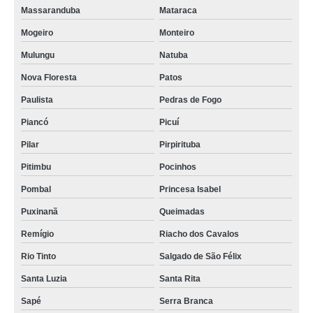
escritórios compartilhado preços Nossa Senhora do Socorro
Massaranduba
Mataraca
onde encontrar sala compartilhada coworking Mari
Mogeiro
Monteiro
espaço compartilhado de empresa Esperança
Mulungu
Natuba
quanto custa espaço compartilhados de trabalho Uiraúna
Nova Floresta
Patos
onde encontrar sala compartilhada Tacima
Paulista
Pedras de Fogo
sala compartilhada preços Massaranduba
Piancó
Picuí
espaço compartilhados de trabalho preços Eusébio
Pilar
Pirpirituba
quanto custa sala compartilhada coworking Caucaia
Pitimbu
Pocinhos
Pombal
Princesa Isabel
espaços comerciais compartilhado Brejo do Cruz
Puxinanã
Queimadas
espaços comerciais compartilhado valor Mogeiro
Remígio
Riacho dos Cavalos
onde encontrar coworkings compartilhados Rio Tinto
Rio Tinto
Salgado de São Félix
escritórios coworkings Natal
Santa Luzia
Santa Rita
espaço compartilhado de empresa preços Cacimba de Dentro
Sapé
Serra Branca
onde encontrar escritórios compartilhado Fagundes