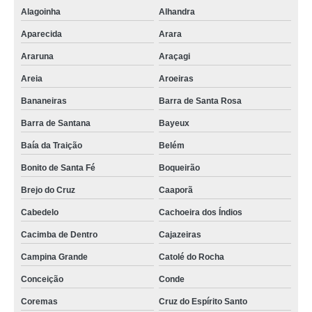
Alagoinha
Alhandra
espaço de coworking orçar Piancó
Aparecida
Arara
preço de espaço coworking completo Paulista
Araruna
Araçagi
espaço coworking advogados Araruna
Areia
Aroeiras
espaço coworking para empresas orçar Coremas
Bananeiras
Barra de Santa Rosa
preço de espaço coworking Maracanaú
Barra de Santana
Bayeux
espaço compartilhado coworking orçar Cacimba de Dentro
Baía da Traição
Belém
espaço de coworking aluguel orçar Esperança
Bonito de Santa Fé
Boqueirão
espaço compartilhado coworking Triunfo
Brejo do Cruz
Caaporã
espaço coworking orçar Areia
Cabedelo
Cachoeira dos Índios
espaço coworking para empresas orçar Guarabira
Cacimba de Dentro
Cajazeiras
preço de coworking espaço Camaragibe
Campina Grande
Catolé do Rocha
preço de espaço de coworking para empresas Cuité
Conceição
Conde
espaço coworking completo orçar Mogeiro
Coremas
Cruz do Espírito Santo