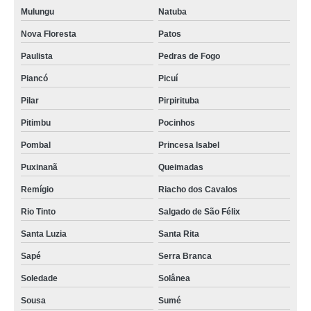
espaço de coworking aluguel Barra de Santa Rosa
Mulungu
Natuba
preço de espaço coworking para empresas Solânea
Nova Floresta
Patos
espaço coworking completo Guarabira
Paulista
Pedras de Fogo
espaço de coworking para empresas orçar Baía da Traição
Piancó
Picuí
preço de espaço coworking completo São Sebastião de Lagoa de Roça
Pilar
Pirpirituba
espaço de coworking para empresas orçar Mamanguape
Pitimbu
Pocinhos
Pombal
Princesa Isabel
espaço coworking locação Boqueirão
Puxinanã
Queimadas
espaço coworking para empresas Araçagi
Remígio
Riacho dos Cavalos
preço de espaço de coworking aluguel Itabaiana
Rio Tinto
Salgado de São Félix
preço de espaço coworking locação Pombal
Santa Luzia
Santa Rita
preço de espaço de coworking para empresas Eusébio
Sapé
Serra Branca
espaço de coworking orçar Cabo de Santo Agostinho
Soledade
Solânea
espaço de coworking aluguel Fortaleza
Sousa
Sumé
espaço para coworking Conceição