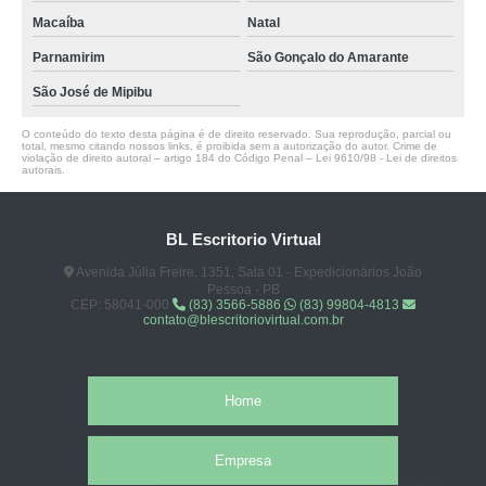
Macaíba
Natal
Parnamirim
São Gonçalo do Amarante
São José de Mipibu
O conteúdo do texto desta página é de direito reservado. Sua reprodução, parcial ou
total, mesmo citando nossos links, é proibida sem a autorização do autor. Crime de
violação de direito autoral – artigo 184 do Código Penal –
Lei 9610/98 - Lei de direitos
autorais
.
BL Escritorio Virtual
Avenida Júlia Freire, 1351, Sala 01 - Expedicionários João
Pessoa - PB
CEP: 58041-000
(83) 3566-5886
(83) 99804-4813
contato@blescritoriovirtual.com.br
Home
Empresa