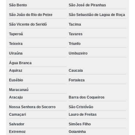
São Bento
São José de Piranhas
coworking espaço Riacho dos Cavalos
São João do Rio do Peixe
São Sebastião de Lagoa de Roça
espaço coworking completo orçar Riacho dos Cavalos
São Vicente do Seridó
Tacima
espaço coworking aluguel orçar Cuité
Taperoá
Tavares
espaço coworking advogados orçar São Bento
Teixeira
Triunfo
espaço de coworking Santa Rita
Uiraúna
Umbuzeiro
preço de espaço compartilhado coworking Maracanaú
Água Branca
Aquiraz
Caucaia
espaço de coworking Lagoa Seca
Eusébio
Fortaleza
preço de espaço coworking advogados Areia
Maracanaú
Aracaju
Barra dos Coqueiros
Nossa Senhora do Socorro
São Cristóvão
Camaçari
Lauro de Freitas
Salvador
Simões Filho
Extremoz
Goianinha