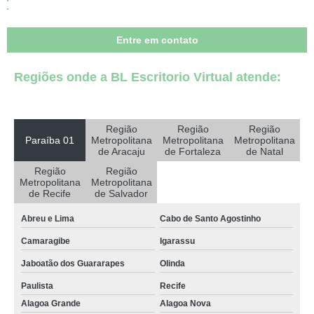
espaço de coworking para empresas Umbuzeiro
Entre em contato
espaço coworking completo Goianinha
espaço compartilhado coworking orçar Riacho dos Cavalos
Regiões onde a BL Escritorio Virtual atende:
espaço coworking Picuí
preço de espaço de coworking Massaranduba
Região
Região
Região
preço de espaço coworking advogados Teixeira
Paraíba 01
Metropolitana
Metropolitana
Metropolitana
de Aracaju
de Fortaleza
de Natal
espaço de coworking para empresas Brejo do Cruz
Região
Região
Metropolitana
Metropolitana
preço de espaço para coworking Alagoa Grande
de Recife
de Salvador
espaço para coworking orçar Bananeiras
Abreu e Lima
Cabo de Santo Agostinho
coworking espaço orçar Esperança
Camaragibe
Igarassu
espaço coworking locação Pilar
Jaboatão dos Guararapes
Olinda
espaço compartilhado coworking Maracanaú
Paulista
Recife
preço de espaço coworking locação Goianinha
Alagoa Grande
Alagoa Nova