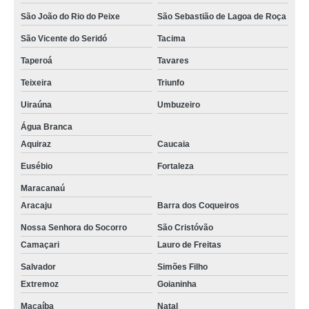
São João do Rio do Peixe
São Sebastião de Lagoa de Roça
onde tem sala coworkings Umbuzeiro
São Vicente do Seridó
Tacima
onde tem coworking salas de reunião Arara
Taperoá
Tavares
preço de coworking sala Cajazeiras
Teixeira
Triunfo
salas de reunião coworkings preço Santa Luzia
Uiraúna
Umbuzeiro
coworking sala valor São João do Rio do Peixe
Água Branca
preço de coworking de salas privativas Cuité
Aquiraz
Caucaia
preço de sala coworkings Paulista
Eusébio
Fortaleza
onde tem sala individual coworking para reunião Abreu e Lima
Maracanaú
Aracaju
Barra dos Coqueiros
coworking de salas privativas valor Coremas
Nossa Senhora do Socorro
São Cristóvão
coworking salas individuais valor Caaporã
Camaçari
Lauro de Freitas
coworking sala valor Caaporã
Salvador
Simões Filho
salas de reunião coworkings valor Belém
Extremoz
Goianinha
sala comercial coworking para reuniões preço Paulista
Macaíba
Natal