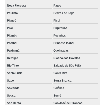
onde tem coworking de salas privativas Pedras de Fogo
Nova Floresta
Patos
coworking sala preço Alagoinha
Paulista
Pedras de Fogo
sala comercial coworking para reuniões Campina Grande
Piancó
Picuí
sala coworkings Massaranduba
Pilar
Pirpirituba
coworking salas de reunião valor Ingá
Pitimbu
Pocinhos
coworking de salas privativas preço Brejo do Cruz
Pombal
Princesa Isabel
alugar salas coworking preço Marcação
Puxinanã
Queimadas
preço de sala para coworking Imaculada
Remígio
Riacho dos Cavalos
preço de salas de reunião coworkings Queimadas
Rio Tinto
Salgado de São Félix
preço de sala comercial coworking para reuniões Cacimba de Dentro
Santa Luzia
Santa Rita
preço de sala individual coworking para reunião Caaporã
Sapé
Serra Branca
coworking salas de reunião preço Campina Grande
Soledade
Solânea
Sousa
Sumé
onde tem coworking sala Caaporã
São Bento
São José de Piranhas
sala coworkings Rio Tinto