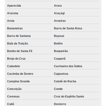
coworking sala Jacaraú
Aparecida
Arara
preço de coworking salas individuais Queimadas
Araruna
Araçagi
sala individual coworking para reunião valor Baía da Traição
Areia
Aroeiras
preço de coworking salas de reunião Cabo de Santo Agostinho
Bananeiras
Barra de Santa Rosa
preço de alugar salas coworking Remígio
Barra de Santana
Bayeux
aluguel sala coworking preço Conceição
Baía da Traição
Belém
Bonito de Santa Fé
Boqueirão
onde tem sala individual coworking para reunião Paulista
Brejo do Cruz
Caaporã
preço de alugar salas coworking Nossa Senhora do Socorro
Cabedelo
Cachoeira dos Índios
coworking salas de reunião valor Pocinhos
Cacimba de Dentro
Cajazeiras
aluguel sala coworking valor Camaragibe
Campina Grande
Catolé do Rocha
alugar salas coworking Tacima
Conceição
Conde
sala comercial coworking para reuniões valor Desterro
Coremas
Cruz do Espírito Santo
sala comercial coworking para reuniões preço Solânea
Cuité
Desterro