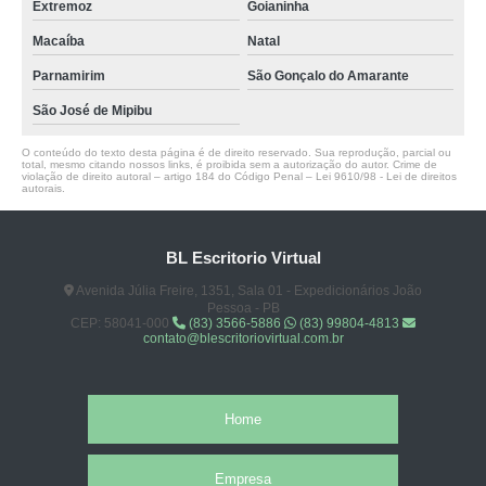
Extremoz
Goianinha
locação de coworking compartilhado de advogados Nossa Senhora do
Macaíba
Natal
Socorro
Parnamirim
São Gonçalo do Amarante
coworking compartilhado de advogados Brejo do Cruz
São José de Mipibu
onde tem advogado coworking Barra dos Coqueiros
O conteúdo do texto desta página é de direito reservado. Sua reprodução, parcial ou
coworkings compartilhados advogados Imaculada
total, mesmo citando nossos links, é proibida sem a autorização do autor. Crime de
violação de direito autoral – artigo 184 do Código Penal –
Lei 9610/98 - Lei de direitos
autorais
.
coworkings compartilhados advogados contato Conde
onde tem coworking para advogado Mulungu
BL Escritorio Virtual
onde tem coworkings compartilhados advogados Araruna
Avenida Júlia Freire, 1351, Sala 01 - Expedicionários João
coworking compartilhado para advogados orçar Dona Inês
Pessoa - PB
CEP: 58041-000
(83) 3566-5886
(83) 99804-4813
contato@blescritoriovirtual.com.br
advogado coworking orçar Sousa
coworking compartilhado de advogados orçar Camaçari
coworkings compartilhados advogados orçar Barra de Santana
Home
coworking advocacia contato Serra Branca
Empresa