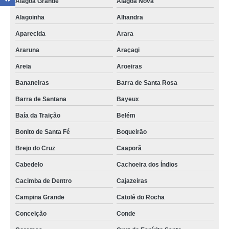
Alagoa Grande
Alagoa Nova
locação de coworking compartilhado de advogados Campina Grande
Alagoinha
Alhandra
coworking compartilhado para advogados Cajazeiras
Aparecida
Arara
coworking escritório de advocacia orçar Teixeira
Araruna
Araçagi
coworking para advogado Conde
Areia
Aroeiras
locação de coworkings compartilhados advogados Mari
Bananeiras
Barra de Santa Rosa
onde tem coworking advocacia Desterro
Barra de Santana
Bayeux
coworking para advogado contato Aracaju
Baía da Traição
Belém
Bonito de Santa Fé
Boqueirão
onde tem coworking advocacia Paulista
Brejo do Cruz
Caaporã
coworking privativo advogados Cuité
Cabedelo
Cachoeira dos Índios
coworking escritório de advocacia contato Guarabira
Cacimba de Dentro
Cajazeiras
coworking compartilhado para advogados contato Mamanguape
Campina Grande
Catolé do Rocha
locação de coworking escritório de advocacia Paulista
Conceição
Conde
locação de coworking compartilhado para advogados Baía da Traição