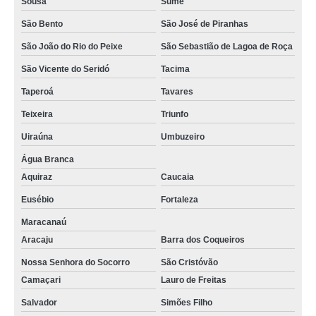
Sousa
Sumé
advogado coworking orçar Belém
São Bento
São José de Piranhas
locação de coworking para advogado Camaçari
São João do Rio do Peixe
São Sebastião de Lagoa de Roça
coworking compartilhado para advogados orçar Gado Bravo
São Vicente do Seridó
Tacima
locação de coworking advocacia Baía da Traição
Taperoá
Tavares
locação de coworking compartilhado para advogados Gado Bravo
Teixeira
Triunfo
locação de coworking para advogado Aracaju
Uiraúna
Umbuzeiro
onde tem coworking compartilhado para advogados Bayeux
Água Branca
coworking de advogados Gurinhém
Aquiraz
Caucaia
onde tem coworking compartilhado de advogados Camaçari
Eusébio
Fortaleza
coworking advogados contato Jacaraú
Maracanaú
Aracaju
Barra dos Coqueiros
onde tem coworking privativo advogados São Sebastião de Lagoa de Roça
Nossa Senhora do Socorro
São Cristóvão
coworking advogados orçar Alhandra
Camaçari
Lauro de Freitas
onde tem coworking de advogados Santa Rita
Salvador
Simões Filho
onde tem coworking advogados Mari