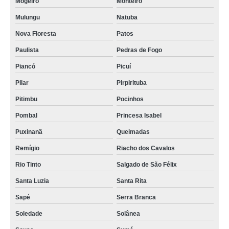
Mogeiro
Monteiro
coworking compartilhado para advogados Conde
Mulungu
Natuba
coworking advocacia Tacima
Nova Floresta
Patos
coworking advocacia São José de Piranhas
Paulista
Pedras de Fogo
locação de coworking de advogados Itaporanga
Piancó
Picuí
coworking advocacia orçar Cabedelo
Pilar
Pirpirituba
coworking advocacia orçar Igarassu
Pitimbu
Pocinhos
advogado coworking Alagoinha
Pombal
Princesa Isabel
coworking escritório de advocacia orçar Desterro
Puxinanã
Queimadas
advogado coworking Picuí
Remígio
Riacho dos Cavalos
onde tem advogado coworking Fortaleza
Rio Tinto
Salgado de São Félix
coworking compartilhado de advogados orçar Uiraúna
Santa Luzia
Santa Rita
locação de coworking advogados São Vicente do Seridó
Sapé
Serra Branca
coworking compartilhado de advogados contato Dona Inês
Soledade
Solânea