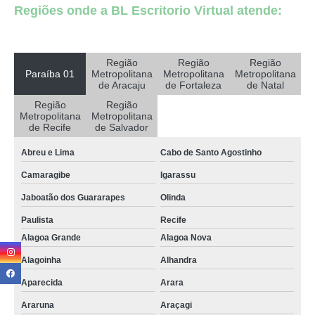
Regiões onde a BL Escritorio Virtual atende:
valor de salas de reuniões coworking Aparecida
preço de sala de reunião por hora Eusébio
preço de sala de reunião por hora Abreu e Lima
Região
Região
Região
Paraíba 01
Metropolitana
Metropolitana
Metropolitana
sala de reuniões moderna alugar Taperoá
de Aracaju
de Fortaleza
de Natal
Região
Região
salas de reuniões coworking aluguel João Pessoa
Metropolitana
Metropolitana
de Recife
de Salvador
preço de sala de reunião moderna Itatuba
Abreu e Lima
Cabo de Santo Agostinho
sala de reuniões pequena alugar Solânea
Camaragibe
Igarassu
sala de reunião moderna aluguel Gurinhém
Jaboatão dos Guararapes
Olinda
valor de sala de reunião decorada Princesa Isabel
Paulista
Recife
sala de reunião corporativa alugar Guarabira
Alagoa Grande
Alagoa Nova
preço de sala de reunião com pessoas Araçagi
Alagoinha
Alhandra
valor de sala de reunião corporativa Mamanguape
Aparecida
Arara
valor de sala de reunião corporativa Juripiranga
Araruna
Araçagi