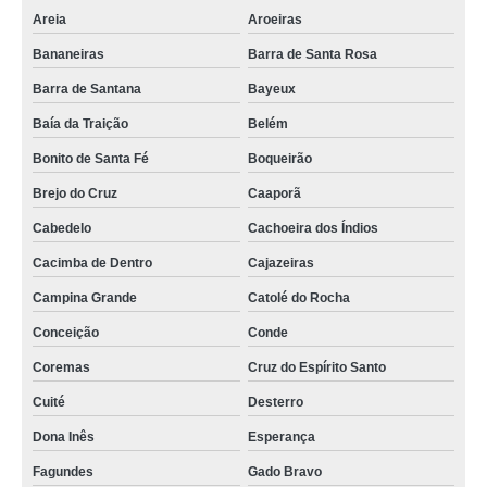
sala de reunião moderna aluguel Boqueirão
Areia
Aroeiras
preço de sala de reunião escritório Lauro de Freitas
Bananeiras
Barra de Santa Rosa
sala de reunião escritório São João do Rio do Peixe
Barra de Santana
Bayeux
valor de sala de reuniões moderna Pombal
Baía da Traição
Belém
Bonito de Santa Fé
Boqueirão
preço de sala de reunião corporativa Mataraca
Brejo do Cruz
Caaporã
sala de reunião com pessoas aluguel Riacho dos Cavalos
Cabedelo
Cachoeira dos Índios
salas de reuniões criativas Picuí
Cacimba de Dentro
Cajazeiras
sala de reunião escritório alugar Uiraúna
Campina Grande
Catolé do Rocha
sala de reuniões alugar Ingá
Conceição
Conde
preço de sala de reuniões Cuité
Coremas
Cruz do Espírito Santo
valor de sala de reunião moderna Solânea
Cuité
Desterro
sala reunião coworking alugar Cacimba de Dentro
Dona Inês
Esperança
preço de sala de reuniões pequena Bayeux
Fagundes
Gado Bravo