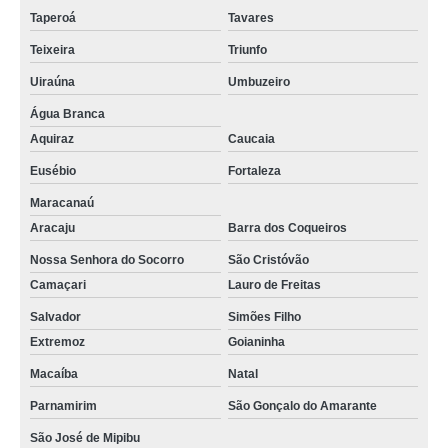
Taperoá
Tavares
sala de reunião moderna alugar Paulista
Teixeira
Triunfo
salas de reuniões coworking alugar São Cristóvão
Uiraúna
Umbuzeiro
sala de reuniões pequena aluguel Conde
Água Branca
valor de sala de reunião escritório Itabaiana
Aquiraz
Caucaia
sala de reunião decorada Desterro
Eusébio
Fortaleza
salas de reuniões criativas alugar Puxinanã
Maracanaú
Aracaju
Barra dos Coqueiros
salas de reuniões coworking Salgado de São Félix
Nossa Senhora do Socorro
São Cristóvão
sala de reuniões aluguel Pitimbu
Camaçari
Lauro de Freitas
salas de reuniões coworking Princesa Isabel
Salvador
Simões Filho
sala de reunião por hora alugar Umbuzeiro
Extremoz
Goianinha
sala de reunião decorada Cruz do Espírito Santo
Macaíba
Natal
sala reunião coworking aluguel Pedras de Fogo
Parnamirim
São Gonçalo do Amarante
preço de sala de reunião moderna Parnamirim
São José de Mipibu