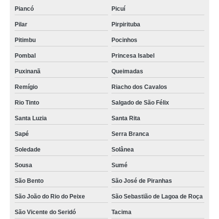
Piancó
Picuí
preço de salas de reuniões criativas Desterro
Pilar
Pirpirituba
sala de reunião escritório Manaíra
Pitimbu
Pocinhos
valor de sala de reunião por hora Alhandra
Pombal
Princesa Isabel
valor de sala de reunião decorada Parnamirim
Puxinanã
Queimadas
sala reunião coworking alugar Itatuba
Remígio
Riacho dos Cavalos
sala de reunião com pessoas aluguel Pilar
Rio Tinto
Salgado de São Félix
sala de reunião com pessoas alugar Areia
Santa Luzia
Santa Rita
sala de reunião por hora Salvador
Sapé
Serra Branca
sala de reuniões pequena alugar Igarassu
Soledade
Solânea
Sousa
Sumé
preço de sala reunião coworking São Vicente do Seridó
São Bento
São José de Piranhas
sala reunião coworking Barra de Santa Rosa
São João do Rio do Peixe
São Sebastião de Lagoa de Roça
sala reunião coworking aluguel Desterro
São Vicente do Seridó
Tacima
valor de salas de reuniões coworking Araruna