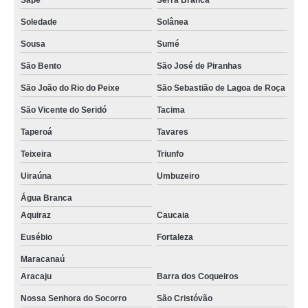
Sapé
Serra Branca
aluguel de sala para consultório preços Baía da Traição
Soledade
Solânea
Sousa
Sumé
serviço de aluguel sala mobiliada Jaboatão dos Guararapes
São Bento
São José de Piranhas
serviço de aluguel de sala de reunião Pilar
São João do Rio do Peixe
São Sebastião de Lagoa de Roça
serviço de aluguel de sala Sapé
São Vicente do Seridó
Tacima
aluguel de sala para reunião Cuité
Taperoá
Tavares
serviço de aluguel sala comercial Soledade
Teixeira
Triunfo
aluguel de sala Solânea
Uiraúna
Umbuzeiro
aluguel sala de reunião preços Mari
Água Branca
serviço de aluguel sala mobiliada Pocinhos
Aquiraz
Caucaia
aluguel sala mobiliada Arara
Eusébio
Fortaleza
Maracanaú
Aracaju
Barra dos Coqueiros
Nossa Senhora do Socorro
São Cristóvão