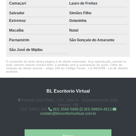
Camaçari
Lauro de Freitas
Salvador
Simões Filho
Extremoz
Goianinha
Macaíba
Natal
Parnamirim
São Gonçalo do Amarante
São José de Mipibu
O conteúdo do texto desta página é de direito reservado. Sua reprodução, parcial ou
total, mesmo citando nossos links, é proibida sem a autorização do autor. Crime de
violação de direito autoral – artigo 184 do Código Penal –
Lei 9610/98 - Lei de direitos
autorais
.
BL Escritorio Virtual
Avenida Júlia Freire, 1351, Sala 01 - Expedicionários João
Pessoa - PB
CEP: 58041-000
(83) 3566-5886
(83) 99804-4813
contato@blescritoriovirtual.com.br