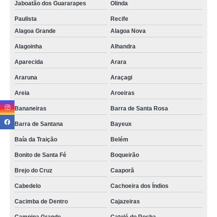
Jaboatão dos Guararapes
Olinda
aluguel sala comercial Nova Floresta
Paulista
Recife
serviço de aluguel de sala para consultório Caucaia
Alagoa Grande
Alagoa Nova
aluguel sala de reunião Solânea
Alagoinha
Alhandra
serviço de aluguel sala comercial Nova Floresta
Aparecida
Arara
serviço de aluguel de sala comercial por dia Pocinhos
Araruna
Araçagi
serviço de aluguel sala Pedras de Fogo
Areia
Aroeiras
serviço de aluguel sala de reunião São Gonçalo do Amarante
Bananeiras
Barra de Santa Rosa
aluguel de sala de reunião preços Natal
Barra de Santana
Bayeux
aluguel de sala comercial por dia preços Bonito de Santa Fé
Baía da Traição
Belém
Bonito de Santa Fé
Boqueirão
aluguel de sala de reunião preços Serra Branca
Brejo do Cruz
Caaporã
serviço de aluguel de sala comercial Juripiranga
Cabedelo
Cachoeira dos Índios
aluguel de sala para reunião preços Extremoz
Cacimba de Dentro
Cajazeiras
serviço de aluguel de sala para consultório Alhandra