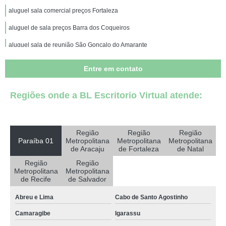
aluguel sala comercial preços Fortaleza
aluguel de sala preços Barra dos Coqueiros
aluguel sala de reunião São Gonçalo do Amarante
aluguel de sala comercial Guarabira
Entre em contato
aluguel de sala para consultório João Pessoa
Regiões onde a BL Escritorio Virtual atende:
aluguel de sala para consultório preços Extremoz
serviço de aluguel sala Itabaiana
sala comercial aluguel preços Sapé
Região
Região
Região
Paraíba 01
Metropolitana
Metropolitana
Metropolitana
aluguel de sala comercial preços São Vicente do Seridó
de Aracaju
de Fortaleza
de Natal
Região
Região
aluguel sala mobiliada preços Riacho dos Cavalos
Metropolitana
Metropolitana
de Recife
de Salvador
aluguel de sala de reunião Extremoz
Abreu e Lima
Cabo de Santo Agostinho
aluguel sala mobiliada Jacaraú
Camaragibe
Igarassu
aluguel sala de reunião preços Eusébio