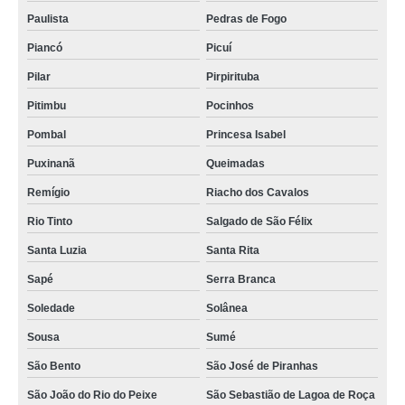
onde fazer certificado serasa Juazeirinho
Paulista
Pedras de Fogo
onde fazer certificado a1 e a3 Baía da Traição
Piancó
Picuí
certificado digital pessoa fisica localizar Queimadas
Pilar
Pirpirituba
certificado digital para mei Mamanguape
Pitimbu
Pocinhos
certificado digital serasa localizar Rio Tinto
Pombal
Princesa Isabel
certificado digital correios fazer Bayeux
Puxinanã
Queimadas
certificado digital cnpj fazer Paulista
Remígio
Riacho dos Cavalos
certificado digital pessoa fisica fazer Maracanaú
Rio Tinto
Salgado de São Félix
certificado a1 e a3 São José de Piranhas
Santa Luzia
Santa Rita
onde faz certificado digital cnpj Solânea
Sapé
Serra Branca
onde fazer certificado digital a3 Belém
Soledade
Solânea
Sousa
Sumé
certificado serasa São Cristóvão
São Bento
São José de Piranhas
certificado serasa localizar Riacho dos Cavalos
São João do Rio do Peixe
São Sebastião de Lagoa de Roça
onde faz certificado digital para mei Itabaiana