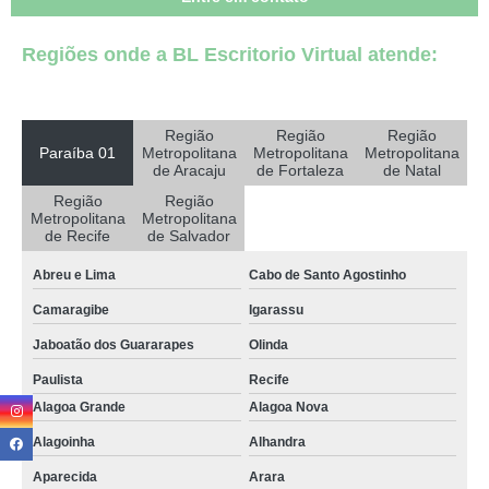
onde fazer certificado digital serasa Aroeiras
Regiões onde a BL Escritorio Virtual atende:
onde fazer certificado digital serasa Imaculada
certificado mei Caucaia
certificado digital serasa Pirpirituba
Região
Região
Região
Paraíba 01
Metropolitana
Metropolitana
Metropolitana
certificado mei localizar Olinda
de Aracaju
de Fortaleza
de Natal
Região
Região
onde fazer certificados digitais Brejo do Cruz
Metropolitana
Metropolitana
de Recife
de Salvador
onde fazer certificado digital a1 Marcação
Abreu e Lima
Cabo de Santo Agostinho
certificado a1 e a3 localizar Mari
Camaragibe
Igarassu
certificados digitais Cacimba de Dentro
Jaboatão dos Guararapes
Olinda
certificados digitais localizar Esperança
Paulista
Recife
certificado digital receita federal localizar Monteiro
Alagoa Grande
Alagoa Nova
onde fazer certificado digital cnpj Cacimba de Dentro
Alagoinha
Alhandra
onde faz certificado digital receita federal Umbuzeiro
Aparecida
Arara