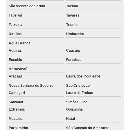
São Vicente do Seridó
Tacima
onde faz certificado digital pessoa fisica Alhandra
Taperoá
Tavares
certificado mei localizar Salvador
Teixeira
Triunfo
onde fazer certificado digital a1 Nova Floresta
Uiraúna
Umbuzeiro
certificado digital para mei Caaporã
Água Branca
certificado digital correios localizar Santa Rita
Aquiraz
Caucaia
certificado digital correios localizar Sapé
Eusébio
Fortaleza
certificado serasa Solânea
Maracanaú
Aracaju
Barra dos Coqueiros
certificado digital para mei fazer Taperoá
Nossa Senhora do Socorro
São Cristóvão
certificado digital pessoa fisica Monteiro
Camaçari
Lauro de Freitas
onde faz certificado mei Arara
Salvador
Simões Filho
certificado digital a3 Camaragibe
Extremoz
Goianinha
onde fazer certificado mei Piancó
Macaíba
Natal
certificado digital a3 Aparecida
Parnamirim
São Gonçalo do Amarante