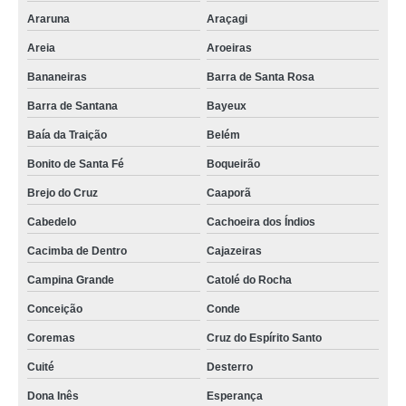
certificado a1 e a3 fazer Cuité
Araruna
Araçagi
certificado digital para mei localizar Catolé do Rocha
Areia
Aroeiras
certificado digital receita federal fazer Itaporanga
Bananeiras
Barra de Santa Rosa
certificado digital pessoa fisica Aracaju
Barra de Santana
Bayeux
certificado digital a3 localizar Barra de Santa Rosa
Baía da Traição
Belém
Bonito de Santa Fé
Boqueirão
onde fazer certificado digital cnpj São Bento
Brejo do Cruz
Caaporã
onde faz certificado digital receita federal Jacaraú
Cabedelo
Cachoeira dos Índios
certificado digital receita federal localizar Barra de Santa Rosa
Cacimba de Dentro
Cajazeiras
onde fazer certificado digital correios Alagoinha
Campina Grande
Catolé do Rocha
onde faz certificado serasa São Cristóvão
Conceição
Conde
onde fazer certificado digital receita federal Água Branca
Coremas
Cruz do Espírito Santo
certificado digital a3 fazer Juripiranga
Cuité
Desterro
onde faz certificados digitais Alhandra
Dona Inês
Esperança