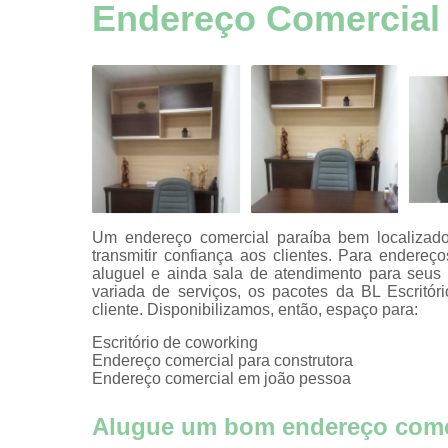
Aluguel esp
Endereço Comercial
comerciai
Aluguel esp
comerciai
Aluguel esp
comerciai
Aluguel esp
comerciai
Aluguel esp
comerciai
Um endereço comercial paraíba bem localizado
transmitir confiança aos clientes. Para endereç
Aluguel esp
aluguel e ainda sala de atendimento para seus
comerciai
variada de serviços, os pacotes da BL Escritó
cliente. Disponibilizamos, então, espaço para:
Aluguel sala
hora
Escritório de coworking
Endereço comercial para construtora
Auditório
Endereço comercial em joão pessoa
Certificaç
digitais
Alugue um bom endereço comer