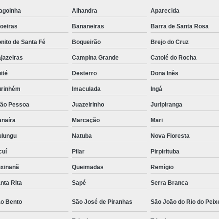
Sala de Atendimento
s
ados
agoinha
Alhandra
Aparecida
Sala para Atendimen
oeiras
Bananeiras
Barra de Santa Rosa
para
Sala para Atendiment
g
nito de Santa Fé
Boqueirão
Brejo do Cruz
Aluguel de Consult
s
jazeiras
Campina Grande
Catolé do Rocha
Aluguel de Escritó
ité
Desterro
Dona Inês
rcial
Aluguel de Sala Come
rinhém
Imaculada
Ingá
e
Aluguel de Sala
gs
ão Pessoa
Juazeirinho
Juripiranga
ados
Aluguel de Sala por Ho
naíra
Marcação
Mari
s
Aluguel de Salas Come
lungu
Natuba
Nova Floresta
ados
ão
Aluguel por Hora Sa
cuí
Pilar
Pirpirituba
s
Aluguel Sala Comerc
xinanã
Queimadas
Remígio
g
nta Rita
Sapé
Serra Branca
Escritorio para Al
s
gs
Sala Comercial para 
o Bento
São José de Piranhas
São João do Rio do Peix
de
Sala de Aluguel