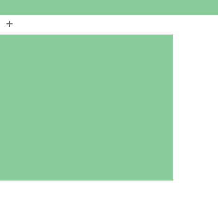
a Eventos
Aluguel Auditório para Treinamento
tório de Treinamento para Aluguel
a Locação
Auditório para Aluguel
ção Auditório
Locação de Auditório
Aluguel Consultório Odontológico
Diária
Aluguel Consultório Psicologia
inário
Aluguel Consultórios
a
Aluguel de Consultório Odontológico
Aluguel de Sala para Nutricionista
ológico
Aluguel Sala Nutricionista
tório Mobiliado
Aluguel de Escritório por Dia