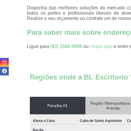
Coworkin
comercia
Disponha das melhores soluções do mercado con
todos os portes e profissionais liberais de div
Coworking 
Realize o seu orçamento ou contrate um de nossos
advogado
Para saber mais sobre endereç
Coworking 
médicos
Ligue para
(83) 3566-5886
ou
clique aqui
e entre 
Domicílios fi
Endereço fi
Endereço fi
de cowork
Regiões onde a BL Escritorio 
Endereço
comerciai
Endereços fi
Região Metropolitana
Paraíba 01
Endereço
Aracaju
virtuais
Abreu e Lima
Cabo de Santo Agostinho
Ca
Escritório vi
Recife