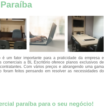
aços
 Paraíba
Aluguel de Escritório por Hora
Alugue
s
Aluguel Escritório Mobiliado
Aluguel 
aços
s
Escritório Mobiliado Aluguel
aços
Aluguel de Escritórios Mobilia
s
Aluguel de Salsa para Escritório
Alugu
aços
s
Aluguel Escritórios Compart
aços
Escritórios Aluguel por Hor
s
 é um fator importante para a praticidade da empresa e
Alugar Sala para Reuniões João P
os comerciais a BL Escritório oferece planos exclusivos de
aços
 contratantes. Com vários preços e abrangendo uma gama
s
Aluguel de Espaço para Reunião Jo
rio foram feitos pensando em resolver as necessidades do
s por
Aluguel de Sala de Reuniões João Pesso
Aluguel de Sala Reunião
A
s
Aluguel de Salas de Reunião para Pess
ão
cial paraíba para o seu negócio!
Aluguel Sala de Reunião para Empr