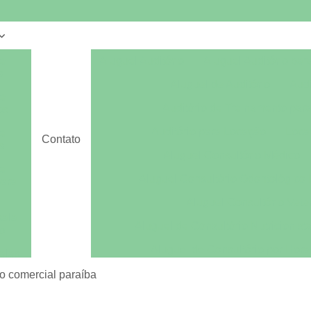
e
Aluguel Auditório
Aluguel Auditório par
s
Aluguel de Auditório
Audi
e
Auditório de Treinamento par
os
Auditório para Locação
Loca
e
Contato
s
Aluguel Consultório Médico
e
Aluguel Consultório Odontológico 
para
Aluguel Consultório Veter
sala
Aluguel de Consultório Nutricionist
o
Aluguel de Consultório por Hora
alas
Aluguel Sala Consultório Odont
o comercial paraíba
alas
es
Aluguel de Escritório
Aluguel de Escri