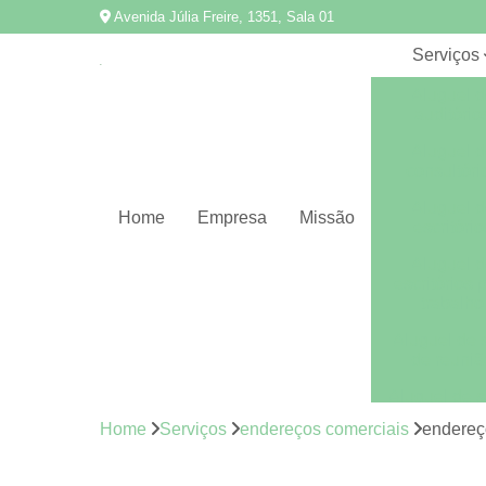
Avenida Júlia Freire, 1351, Sala 01
Serviços
Aluguel d
auditório
Aluguel d
consultóri
Aluguel d
Home
Empresa
Missão
escritório
Aluguel d
escritórios 
trabalho
Aluguel de 
de reuniã
Aluguel de s
Home
Serviços
endereços comerciais
endereç
Aluguel de s
de reuniõ