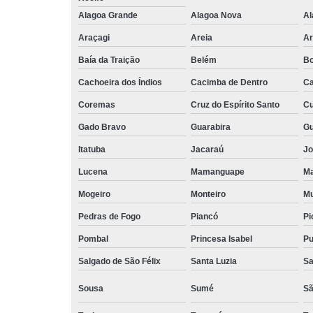
Escritório
Alagoa Grande
Alagoa Nova
compartilh
Al
Araçagi
Areia
Ar
Escritórios 
coworkin
Baía da Traição
Belém
Bo
Escritório
Cachoeira dos Índios
Cacimba de Dentro
Ca
virtuais
Coremas
Cruz do Espírito Santo
Cu
Espaço come
Gado Bravo
Guarabira
Gu
Espaço d
coworkin
Itatuba
Jacaraú
Jo
compartilh
Lucena
Mamanguape
Ma
Espaço
Mogeiro
Monteiro
Mu
compartilh
para locaç
Pedras de Fogo
Piancó
Pi
Espaço
Pombal
Princesa Isabel
Pu
coworkin
Salgado de São Félix
Santa Luzia
Sa
Espaço
coworkin
Sousa
Sumé
Sã
Espaços 