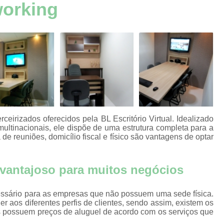
aços
working
Aluguel de Escritório por Hora
Alugue
s
Aluguel Escritório Mobiliado
Aluguel 
aços
s
Escritório Mobiliado Aluguel
aços
Aluguel de Escritórios Mobilia
s
Aluguel de Salsa para Escritório
Alugu
aços
s
Aluguel Escritórios Compart
aços
Escritórios Aluguel por Hor
s
ceirizados oferecidos pela BL Escritório Virtual. Idealizado
Alugar Sala para Reuniões João P
multinacionais, ele dispõe de uma estrutura completa para a
aços
 de reuniões, domicílio fiscal e físico são vantagens de optar
s
Aluguel de Espaço para Reunião Jo
s por
Aluguel de Sala de Reuniões João Pesso
 vantajoso para muitos negócios
Aluguel de Sala Reunião
A
s
ecessário para as empresas que não possuem uma sede física.
Aluguel de Salas de Reunião para Pess
ão
r aos diferentes perfis de clientes, sendo assim, existem os
Aluguel Sala de Reunião para Empr
os possuem preços de aluguel de acordo com os serviços que