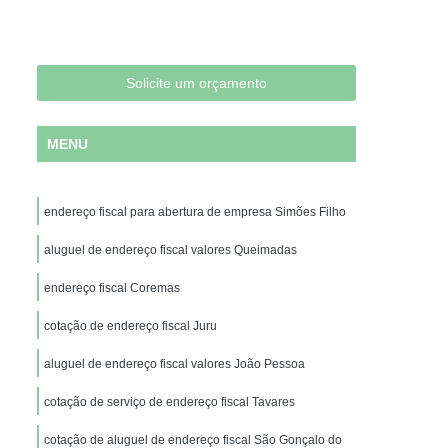
l de Sala para Escritório
Aluguel Escritório
Sala Escritório
Escritório Aluguel por Hora
Aluguel de Escritório Compartilhados
Solicite um orçamento
dos
Aluguel de Escritórios por Dia
MENU
el Escritório Mobiliados
Aluguel Escritórios
ilhado
Aluguel Salas Escritórios
endereço fiscal para abertura de empresa Simões Filho
a
Escritórios Mobiliado Aluguel
essoa
aluguel de endereço fiscal valores Queimadas
Aluguel de Espaço para Reunião
ão Pessoa
Aluguel de Sala de Reuniões
endereço fiscal Coremas
a
Aluguel de Sala de Reunião para Empresas
cotação de endereço fiscal Juru
luguel de Sala Reunião João Pessoa
aluguel de endereço fiscal valores João Pessoa
oas
Aluguel de Salas de Reunião por Hora
cotação de serviço de endereço fiscal Tavares
esa
Aluguel Sala Reunião João Pessoa
cotação de aluguel de endereço fiscal São Gonçalo do