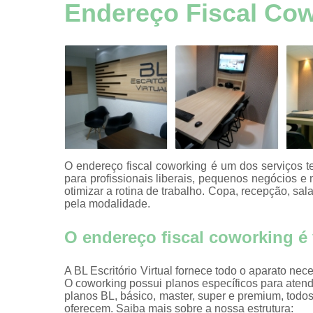
Aluguel esp
Endereço Fiscal Co
comerciai
Aluguel esp
comerciai
Aluguel esp
comerciai
Aluguel esp
comerciai
Aluguel esp
comerciai
O endereço fiscal coworking é um dos serviços ter
para profissionais liberais, pequenos negócios e 
Aluguel esp
otimizar a rotina de trabalho. Copa, recepção, sala
comerciai
pela modalidade.
Aluguel sala
hora
O endereço fiscal coworking é
Auditório
A BL Escritório Virtual fornece todo o aparato n
Certificaç
O coworking possui planos específicos para atende
digitais
planos BL, básico, master, super e premium, tod
oferecem. Saiba mais sobre a nossa estrutura: