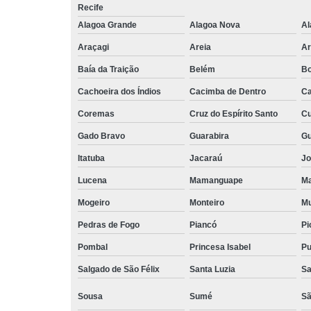
Escritório
Recife
compartilh
Alagoa Grande
Alagoa Nova
Al
Escritórios 
Araçagi
Areia
Ar
coworkin
Baía da Traição
Belém
Bo
Escritório
virtuais
Cachoeira dos Índios
Cacimba de Dentro
Ca
Espaço come
Coremas
Cruz do Espírito Santo
Cu
Espaço d
Gado Bravo
Guarabira
Gu
coworkin
Itatuba
Jacaraú
Jo
compartilh
Lucena
Mamanguape
Ma
Espaço
compartilh
Mogeiro
Monteiro
Mu
para locaç
Pedras de Fogo
Piancó
Pi
Espaço
coworkin
Pombal
Princesa Isabel
Pu
Espaço
Salgado de São Félix
Santa Luzia
Sa
coworkin
Sousa
Sumé
Sã
Espaços 