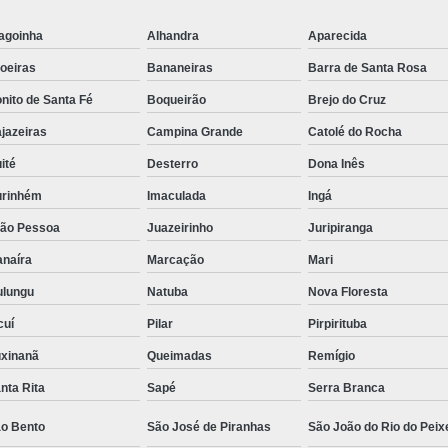
Sala de Atendimento
s
ados
Sala para Atendimen
agoinha
Alhandra
Aparecida
para
oeiras
Bananeiras
Barra de Santa Rosa
Sala para Atendiment
g
nito de Santa Fé
Boqueirão
Brejo do Cruz
Aluguel de Consult
s
jazeiras
Campina Grande
Catolé do Rocha
Aluguel de Escritó
rcial
ité
Desterro
Dona Inês
Aluguel de Sala Come
e
rinhém
Imaculada
Ingá
Aluguel de Sala
gs
ão Pessoa
Juazeirinho
Juripiranga
ados
Aluguel de Sala por Ho
naíra
Marcação
Mari
s
Aluguel de Salas Come
ados
lungu
Natuba
Nova Floresta
ão
Aluguel por Hora Sa
cuí
Pilar
Pirpirituba
s
Aluguel Sala Comerc
g
xinanã
Queimadas
Remígio
Escritorio para Al
s
nta Rita
Sapé
Serra Branca
gs
Sala Comercial para 
o Bento
São José de Piranhas
São João do Rio do Peix
de
Sala de Aluguel