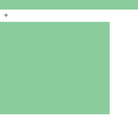
a Eventos
Aluguel Auditório para Treinamento
tório de Treinamento para Aluguel
a Locação
Auditório para Aluguel
ção Auditório
Locação de Auditório
Aluguel Consultório Odontológico
Diária
Aluguel Consultório Psicologia
inário
Aluguel Consultórios
a
Aluguel de Consultório Odontológico
Aluguel de Sala para Nutricionista
ológico
Aluguel Sala Nutricionista
tório Mobiliado
Aluguel de Escritório por Dia