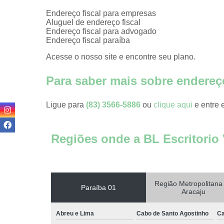
Coworkin
comercia
Endereço fiscal para empresas
Aluguel de endereço fiscal
Coworking 
Endereço fiscal para advogado
advogado
Endereço fiscal paraíba
Coworking 
Acesse o nosso site e encontre seu plano.
médicos
Para saber mais sobre endereç
Domicílios fi
Endereço fi
Ligue para
(83) 3566-5886
ou
clique aqui
e entre 
Endereço fi
de cowork
Regiões onde a BL Escritorio 
Endereço
comerciai
Endereços fi
Região Metropolitana
Endereço
Paraíba 01
Aracaju
virtuais
Escritório vi
Abreu e Lima
Cabo de Santo Agostinho
Ca