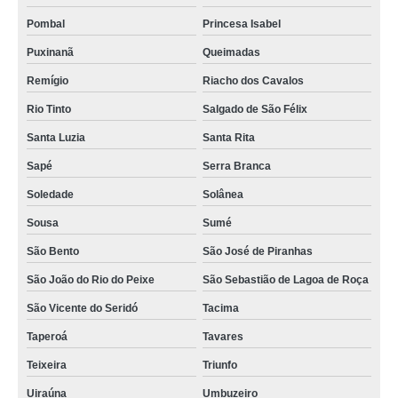
onde tem sala de atendimento para locação Boqueirão
Pombal
Princesa Isabel
empresa de locação de sala para atendimento Queimadas
Puxinanã
Queimadas
aluguel de sala para atendimento psicologico Queimadas
Remígio
Riacho dos Cavalos
serviço de aluguel de sala para atendimento por hora Piancó
Rio Tinto
Salgado de São Félix
onde encontrar sala para atendimento para locação Água Branca
Santa Luzia
Santa Rita
serviço de locação de salas para atendimento por hora Queimadas
Sapé
Serra Branca
locação de salas para atendimento preço Gurinhém
Soledade
Solânea
empresa de aluguel de sala de atendimento Gurinhém
Sousa
Sumé
sala para atendimento para alugar preço Aroeiras
São Bento
São José de Piranhas
empresa de aluguel de sala para atendimento por hora Mulungu
São João do Rio do Peixe
São Sebastião de Lagoa de Roça
São Vicente do Seridó
Tacima
onde encontrar sala para atendimento para alugar Pitimbu
Taperoá
Tavares
empresa de aluguel de sala para atendimento Imaculada
Teixeira
Triunfo
aluguel de sala para atendimento psicologico preço Serra Branca
Uiraúna
Umbuzeiro