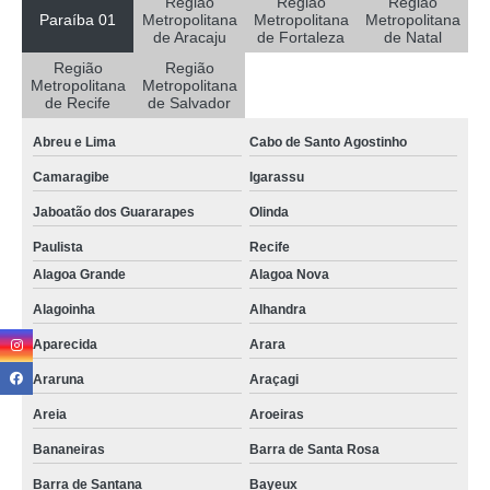
Região
Região
Região
Paraíba 01
Metropolitana
Metropolitana
Metropolitana
sala para atendimento para alugar preço Caucaia
de Aracaju
de Fortaleza
de Natal
Região
Região
onde encontrar sala para atendimento para alugar Mamanguape
Metropolitana
Metropolitana
de Recife
de Salvador
aluguel de sala para atendimento preço Mulungu
Abreu e Lima
Cabo de Santo Agostinho
aluguel de sala para atendimento por hora preço Fortaleza
Camaragibe
Igarassu
locação de salas para atendimento Jacaraú
Jaboatão dos Guararapes
Olinda
sala de atendimento para locação Itatuba
Paulista
Recife
aluguel de sala para atendimento psicologico preço Aparecida
Alagoa Grande
Alagoa Nova
aluguel de sala para atendimento psicologico Recife
Alagoinha
Alhandra
empresa de locação de salas para atendimento por hora Eusébio
Aparecida
Arara
onde tem sala para atendimento para alugar Pedras de Fogo
Araruna
Araçagi
sala de atendimento para locação preço Paulista
Areia
Aroeiras
empresa de aluguel de sala para atendimento psicologico Sousa
Bananeiras
Barra de Santa Rosa
sala para atendimento para locação Dona Inês
Barra de Santana
Bayeux