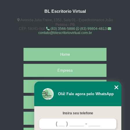
locação de sala para atendimento preço Santa Luzia
BL Escritorio Virtual
onde tem sala de atendimento para alugar Baía da Traição
Avenida Júlia Freire, 1351, Sala 01 - Expedicionários João
sala para atendimento para locação preço Juru
Pessoa - PB
CEP: 58041-000
(83) 3566-5886
(83) 99804-4813
sala de atendimento para alugar São Bento
contato@blescritoriovirtual.com.br
empresa de locação de salas para atendimento por hora São José de
Piranhas
Home
sala para atendimento para locação Lauro de Freitas
empresa de locação de salas para atendimento Juazeirinho
Empresa
Missão
Olá! Fale agora pelo WhatsApp
Serviços
Insira seu telefone
Contato