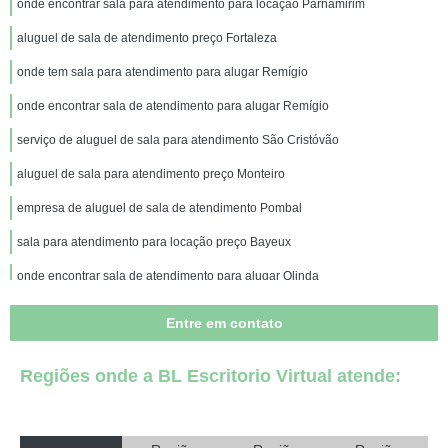
onde encontrar sala para atendimento para locação Parnamirim
aluguel de sala de atendimento preço Fortaleza
onde tem sala para atendimento para alugar Remígio
onde encontrar sala de atendimento para alugar Remígio
serviço de aluguel de sala para atendimento São Cristóvão
aluguel de sala para atendimento preço Monteiro
empresa de aluguel de sala de atendimento Pombal
sala para atendimento para locação preço Bayeux
onde encontrar sala de atendimento para alugar Olinda
aluguel de sala de atendimento preço Bayeux
Entre em contato
onde encontrar sala de atendimento para locação Gado Bravo
Regiões onde a BL Escritorio Virtual atende:
sala para atendimento para alugar São João do Rio do Peixe
serviço de aluguel de sala de atendimento Solânea
locação de sala para atendimento Sumé