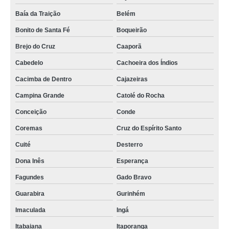
serviço de locação de salas para atendimento Areia
Baía da Traição
Belém
Bonito de Santa Fé
Boqueirão
aluguel de sala para atendimento Cuité
Brejo do Cruz
Caaporã
serviço de aluguel de sala para atendimento psicologico Jacaraú
Cabedelo
Cachoeira dos Índios
locação de salas para atendimento Mogeiro
Cacimba de Dentro
Cajazeiras
serviço de locação de sala para atendimento Juripiranga
Campina Grande
Catolé do Rocha
sala de atendimento para locação Monteiro
Conceição
Conde
aluguel de sala para atendimento por hora preço Tacima
Coremas
Cruz do Espírito Santo
empresa de aluguel de sala para atendimento psicologico São José de
Mipibu
Cuité
Desterro
locação de sala para atendimento preço Remígio
Dona Inês
Esperança
locação de salas para atendimento por hora Guarabira
Fagundes
Gado Bravo
Guarabira
Gurinhém
serviço de aluguel de sala de atendimento Jacaraú
Imaculada
Ingá
empresa de aluguel de sala para atendimento por hora Cruz do Espírito
Santo
Itabaiana
Itaporanga