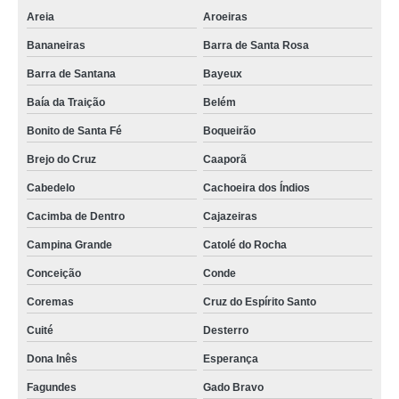
auditório palestra alugar Baía da Traição
Areia
Aroeiras
onde encontrar auditório 100 pessoas Paulista
Bananeiras
Barra de Santa Rosa
auditório para alugar locar Puxinanã
Barra de Santana
Bayeux
auditório coworking locar Boqueirão
Baía da Traição
Belém
Bonito de Santa Fé
Boqueirão
auditório para alugar Areia
Brejo do Cruz
Caaporã
onde faz locação de auditório 100 pessoas Pitimbu
Cabedelo
Cachoeira dos Índios
onde encontrar auditório para palestra Ingá
Cacimba de Dentro
Cajazeiras
auditório para 100 pessoas locar Itaporanga
Campina Grande
Catolé do Rocha
onde encontrar auditório Cabo de Santo Agostinho
Conceição
Conde
auditório para 70 pessoas Aparecida
Coremas
Cruz do Espírito Santo
auditório para 70 pessoas Marcação
Cuité
Desterro
onde faz locação de auditório para 70 pessoas Coremas
Dona Inês
Esperança
onde faz locação de auditório para palestra Pitimbu
Fagundes
Gado Bravo