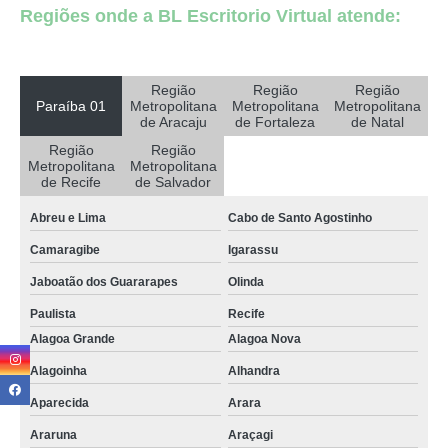
Regiões onde a BL Escritorio Virtual atende:
auditório palestra locar Campina Grande
auditório para alugar locar Cachoeira dos Índios
auditório para 70 pessoas alugar Simões Filho
Região
Região
Região
Paraíba 01
Metropolitana
Metropolitana
Metropolitana
onde encontrar auditório 100 pessoas São Cristóvão
de Aracaju
de Fortaleza
de Natal
Região
Região
auditório para 70 pessoas locar Parnamirim
Metropolitana
Metropolitana
de Recife
de Salvador
onde faz locação de auditório 50 pessoas Massaranduba
Abreu e Lima
Cabo de Santo Agostinho
auditório para 50 pessoas Patos
Camaragibe
Igarassu
auditório 50 pessoas alugar Alagoa Nova
Jaboatão dos Guararapes
Olinda
auditório coworking Teixeira
Paulista
Recife
auditório para alugar Sousa
Alagoa Grande
Alagoa Nova
auditório 50 pessoas Alagoa Grande
Alagoinha
Alhandra
auditório coworking locar Monteiro
Aparecida
Arara
auditório locar São José de Piranhas
Araruna
Araçagi