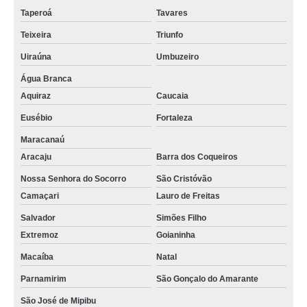
Taperoá
Tavares
onde encontrar auditório para 100 pessoas São Sebastião de Lagoa de
Roça
Teixeira
Triunfo
auditório para eventos alugar Santa Luzia
Uiraúna
Umbuzeiro
auditório para 50 pessoas locar Juru
Água Branca
Aquiraz
Caucaia
auditório para 100 pessoas locar Areia
Eusébio
Fortaleza
onde encontrar auditório 50 pessoas Cabedelo
Maracanaú
onde encontrar auditório palestra Boqueirão
Aracaju
Barra dos Coqueiros
onde encontrar auditório para 100 pessoas Bananeiras
Nossa Senhora do Socorro
São Cristóvão
onde faz locação de auditório coworking Ingá
Camaçari
Lauro de Freitas
onde faz locação de auditório Guarabira
Salvador
Simões Filho
Extremoz
Goianinha
auditório para 100 pessoas alugar Aroeiras
Macaíba
Natal
onde faz locação de auditório Água Branca
Parnamirim
São Gonçalo do Amarante
auditório para palestra locar Taperoá
São José de Mipibu