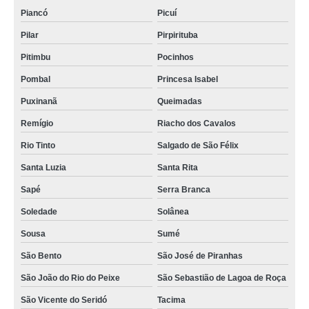
onde encontrar auditório 50 pessoas Desterro
Piancó
Picuí
onde faz locação de auditório palestra Soledade
Pilar
Pirpirituba
auditório alugar Puxinanã
Pitimbu
Pocinhos
auditório coworking Bonito de Santa Fé
Pombal
Princesa Isabel
auditório para palestra Salgado de São Félix
Puxinanã
Queimadas
onde encontrar auditório para 50 pessoas Gado Bravo
Remígio
Riacho dos Cavalos
auditório 100 pessoas alugar Rio Tinto
Rio Tinto
Salgado de São Félix
auditório para eventos Araruna
Santa Luzia
Santa Rita
auditório locar Queimadas
Sapé
Serra Branca
auditório corporativo alugar Paulista
Soledade
Solânea
Sousa
Sumé
onde faz locação de auditório para palestra Cachoeira dos Índios
São Bento
São José de Piranhas
onde faz locação de auditório palestra Esperança
São João do Rio do Peixe
São Sebastião de Lagoa de Roça
onde encontrar auditório para 70 pessoas Massaranduba
São Vicente do Seridó
Tacima
onde encontrar auditório palestra Campina Grande