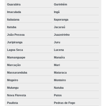
auditório palestra Olinda
Guarabira
Gurinhém
auditório 100 pessoas locar Dona Inês
Imaculada
Ingá
onde faz locação de auditório coworking Bayeux
Itabaiana
Itaporanga
auditório 50 pessoas Tacima
Itatuba
Jacaraú
auditório para 50 pessoas locar Pirpirituba
João Pessoa
Juazeirinho
auditório para eventos locar Lucena
Juripiranga
Juru
auditório palestra alugar Pocinhos
Lagoa Seca
Lucena
Mamanguape
Manaíra
auditório palestra locar Nova Floresta
Marcação
Mari
onde encontrar auditório para alugar Recife
Massaranduba
Mataraca
onde encontrar auditório coworking Itaporanga
Mogeiro
Monteiro
auditório para eventos alugar Maracanaú
Mulungu
Natuba
auditório 100 pessoas alugar Mari
Nova Floresta
Patos
auditório 100 pessoas Camaragibe
Paulista
Pedras de Fogo