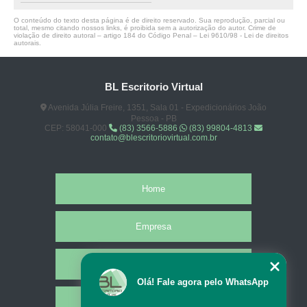
onde faz locação de auditório corporativo Riacho dos Cavalos
O conteúdo do texto desta página é de direito reservado. Sua reprodução, parcial ou
auditório 50 pessoas locar Juru
total, mesmo citando nossos links, é proibida sem a autorização do autor. Crime de
violação de direito autoral – artigo 184 do Código Penal –
Lei 9610/98 - Lei de direitos
autorais
.
auditório coworking alugar Barra dos Coqueiros
onde encontrar auditório para eventos Itabaiana
BL Escritorio Virtual
auditório coworking alugar Juazeirinho
Avenida Júlia Freire, 1351, Sala 01 - Expedicionários João
auditório para eventos Mogeiro
Pessoa - PB
CEP: 58041-000
(83) 3566-5886
(83) 99804-4813
contato@blescritoriovirtual.com.br
onde encontrar auditório para palestra Extremoz
auditório corporativo Santa Rita
auditório para 100 pessoas Princesa Isabel
Home
auditório para alugar alugar Taperoá
Empresa
onde encontrar auditório corporativo Cabo de Santo Agostinho
onde encontrar auditório corporativo Aparecida
Missão
auditório para 70 pessoas locar Aroeiras
Olá! Fale agora pelo WhatsApp
Serviços
auditório 50 pessoas locar Solânea