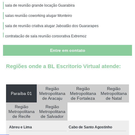
sala de reunião grande locação Guarabira
salas reunião coworking alugar Monteiro
sala de reunião criativa alugar Jaboatão dos Guararapes
contratação de sala reunião corporativa Extremoz
sala de reunião automatizada locação Mulungu
Entre em contato
sala de reunião multifuncional locação Cruz do Espírito Santo
Regiões onde a BL Escritorio Virtual atende:
contratação de sala de reunião criativa Lauro de Freitas
salas reunião coworking locação Santa Luzia
preço de sala de reunião modernas Sapé
Região
Região
Região
Paraíba 01
Metropolitana
Metropolitana
Metropolitana
preço de sala de reunião pequena Salgado de São Félix
de Aracaju
de Fortaleza
de Natal
Região
Região
contratação de salas de reunião decorada Guarabira
Metropolitana
Metropolitana
de Recife
de Salvador
sala de reunião pequena Teixeira
Abreu e Lima
Cabo de Santo Agostinho
sala de reunião multimídia locação São Cristóvão