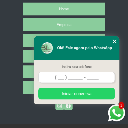
contratação de sala de reunião multimídia Natal
Home
salas reunião coworking Serra Branca
sala de reunião multifuncional alugar João Pessoa
Empresa
preço de sala de reunião automatizada Barra dos Coqueiros
Missão
sala de reunião modernas alugar Jacaraú
Olá! Fale agora pelo WhatsApp
contratação de salas de reunião aluguel Abreu e Lima
Serviços
sala de reunião modernas locação Triunfo
Insira seu telefone
Contato
salas de reunião decorada locação Mataraca
salas de reunião aluguel Mari
Mapa do site
salas de reunião decorada alugar Barra dos Coqueiros
Iniciar conversa
preço de salas reunião coworking São Gonçalo do Amarante
1
preço de salas de reunião aluguel Cruz do Espírito Santo
preço de sala reunião corporativa Campina Grande