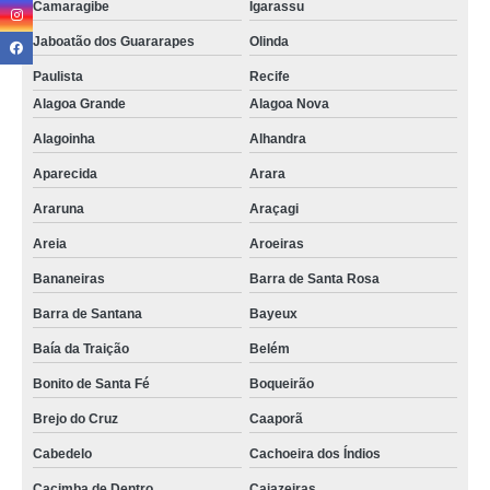
Camaragibe
Igarassu
preço de salas de reunião decorada Pedras de Fogo
Jaboatão dos Guararapes
Olinda
sala reunião corporativa Picuí
Paulista
Recife
sala de reunião grande alugar Teixeira
Alagoa Grande
Alagoa Nova
salas de reunião aluguel locação Campina Grande
Alagoinha
Alhandra
contratação de sala de reunião pequena Marcação
Aparecida
Arara
sala de reunião grande alugar Bonito de Santa Fé
Araruna
Araçagi
sala de reunião pequena locação Paulista
Areia
Aroeiras
contratação de sala de reunião multimídia Catolé do Rocha
Bananeiras
Barra de Santa Rosa
contratação de sala de reunião modernas São Bento
Barra de Santana
Bayeux
preço de sala de reunião multimídia Mataraca
Baía da Traição
Belém
Bonito de Santa Fé
Boqueirão
sala de reunião multifuncional Barra de Santana
Brejo do Cruz
Caaporã
salas reunião coworking locação Araçagi
Cabedelo
Cachoeira dos Índios
sala de reunião grande Mari
Cacimba de Dentro
Cajazeiras