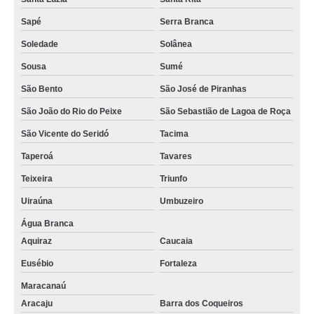
sala de reunião automatizada locação Cajazeiras
Sapé
Serra Branca
preço de sala de reunião hora Itabaiana
Soledade
Solânea
Sousa
Sumé
salas de reunião decorada Dona Inês
São Bento
São José de Piranhas
sala reunião corporativa alugar Salgado de São Félix
São João do Rio do Peixe
São Sebastião de Lagoa de Roça
sala de reunião multimídia alugar Fagundes
São Vicente do Seridó
Tacima
contratação de sala de reunião automatizada Bananeiras
Taperoá
Tavares
sala de reunião multimídia locação Belém
Teixeira
Triunfo
preço de sala de reunião grande Alagoa Nova
Uiraúna
Umbuzeiro
sala de reunião modernas São Bento
Água Branca
sala de reunião multifuncional Massaranduba
Aquiraz
Caucaia
preço de sala de reunião criativa Bananeiras
Eusébio
Fortaleza
contratação de sala de reunião pequena Fortaleza
Maracanaú
Aracaju
Barra dos Coqueiros
preço de sala de reunião grande Juazeirinho