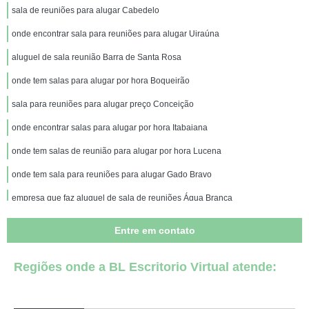
sala de reuniões para alugar Cabedelo
onde encontrar sala para reuniões para alugar Uiraúna
aluguel de sala reunião Barra de Santa Rosa
onde tem salas para alugar por hora Boqueirão
sala para reuniões para alugar preço Conceição
onde encontrar salas para alugar por hora Itabaiana
onde tem salas de reunião para alugar por hora Lucena
onde tem sala para reuniões para alugar Gado Bravo
empresa que faz aluguel de sala de reuniões Água Branca
empresa que faz aluguel sala reunião Rio Tinto
Entre em contato
salas para alugar por hora Igarassu
Regiões onde a BL Escritorio Virtual atende:
aluguel sala reunião Pocinhos
alugar sala para reuniões Umbuzeiro