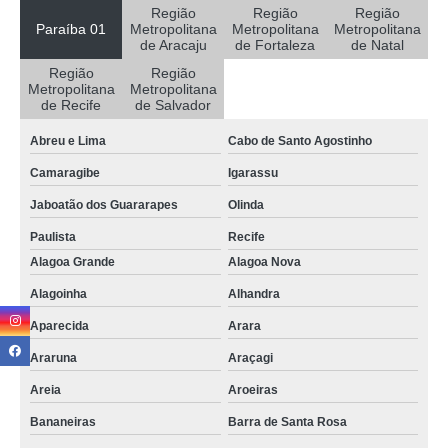
sala de reunião para alugar Gado Bravo
Região
Região
Região
Paraíba 01
Metropolitana
Metropolitana
Metropolitana
salas de reunião para alugar por hora preço Remígio
de Aracaju
de Fortaleza
de Natal
Região
Região
aluguel sala reunião São Gonçalo do Amarante
Metropolitana
Metropolitana
de Recife
de Salvador
salas de reunião para alugar por hora Santa Rita
Abreu e Lima
Cabo de Santo Agostinho
preço para alugar sala para reuniões Riacho dos Cavalos
Camaragibe
Igarassu
onde encontrar salas para alugar por hora Boqueirão
Jaboatão dos Guararapes
Olinda
sala de reunião para alugar preço Macaíba
Paulista
Recife
onde tem sala de reunião para alugar Caucaia
Alagoa Grande
Alagoa Nova
sala de reuniões para alugar Cachoeira dos Índios
Alagoinha
Alhandra
aluguel de sala de reuniões Ingá
Aparecida
Arara
onde tem salas de reunião para alugar por hora João Pessoa
Araruna
Araçagi
aluguel de sala de reuniões preço Santa Rita
Areia
Aroeiras
onde tem sala de reuniões para alugar Maracanaú
Bananeiras
Barra de Santa Rosa