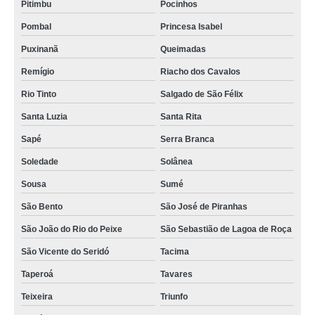
Pitimbu
Pocinhos
empresa de aluguel sala reunião Puxinanã
Pombal
Princesa Isabel
onde encontrar sala de reuniões para alugar Puxinanã
Puxinanã
Queimadas
empresa de aluguel de sala reunião Alagoinha
Remígio
Riacho dos Cavalos
empresa que faz aluguel de espaço para reunião Taperoá
Rio Tinto
Salgado de São Félix
onde tem sala para reuniões para alugar Bananeiras
Santa Luzia
Santa Rita
sala para reuniões para alugar preço Cachoeira dos Índios
Sapé
Serra Branca
onde tem sala de reuniões para alugar Bananeiras
Soledade
Solânea
Sousa
Sumé
aluguel de sala de reuniões preço Juazeirinho
São Bento
São José de Piranhas
aluguel sala reunião preço Esperança
São João do Rio do Peixe
São Sebastião de Lagoa de Roça
empresa que faz aluguel de sala reunião Conde
São Vicente do Seridó
Tacima
salas para alugar por hora preço Gado Bravo
Taperoá
Tavares
sala de reuniões para alugar preço Santa Rita
Teixeira
Triunfo
onde encontrar sala para reuniões para alugar Itaporanga