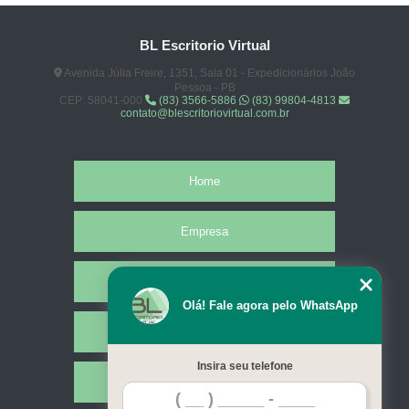
BL Escritorio Virtual
Avenida Júlia Freire, 1351, Sala 01 - Expedicionários João
Pessoa - PB
CEP: 58041-000
(83) 3566-5886
(83) 99804-4813
contato@blescritoriovirtual.com.br
Home
Empresa
Missão
Olá! Fale agora pelo WhatsApp
Serviços
Insira seu telefone
Contato