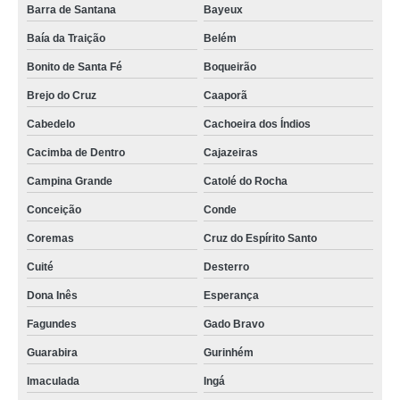
sala de atendimento por hora Cajazeiras
Barra de Santana
Bayeux
alugar sala comercial por hora valores Cacimba de Dentro
Baía da Traição
Belém
Bonito de Santa Fé
Boqueirão
sala aluguel por hora locação Belém
Brejo do Cruz
Caaporã
sala coworking por hora valores Maracanaú
Cabedelo
Cachoeira dos Índios
preço de aluguel por hora de sala Caaporã
Cacimba de Dentro
Cajazeiras
sala comercial para alugar por hora valores Umbuzeiro
Campina Grande
Catolé do Rocha
sala de atendimento por hora locação Catolé do Rocha
Conceição
Conde
preço de sala para alugar por hora Monteiro
Coremas
Cruz do Espírito Santo
sala por hora locação São José de Piranhas
Cuité
Desterro
aluguel por hora de sala Parnamirim
Dona Inês
Esperança
alugar sala comercial por hora Itabaiana
Fagundes
Gado Bravo
alugar sala por hora valores Baía da Traição
Guarabira
Gurinhém
locação de sala por hora locação São José de Piranhas
Imaculada
Ingá