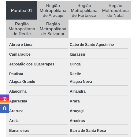
locação de sala por hora valores Juru
Região
Região
Região
Paraíba 01
Metropolitana
Metropolitana
Metropolitana
preço de sala coworking por hora Água Branca
de Aracaju
de Fortaleza
de Natal
Região
Região
alugar sala comercial por hora locação Gurinhém
Metropolitana
Metropolitana
de Recife
de Salvador
valor de sala coworking por hora Pedras de Fogo
Abreu e Lima
Cabo de Santo Agostinho
valor de sala aluguel por hora Gurinhém
Camaragibe
Igarassu
valor de alugar sala comercial por hora Teixeira
Jaboatão dos Guararapes
Olinda
sala coworking por hora Serra Branca
Paulista
Recife
sala por hora Serra Branca
Alagoa Grande
Alagoa Nova
preço de sala aluguel por hora Sapé
Alagoinha
Alhandra
alugar sala por hora locação São Cristóvão
Aparecida
Arara
sala aluguel por hora valores Mogeiro
Araruna
Araçagi
aluguel por hora de sala locação Monteiro
Areia
Aroeiras
preço de sala por hora Fortaleza
Bananeiras
Barra de Santa Rosa