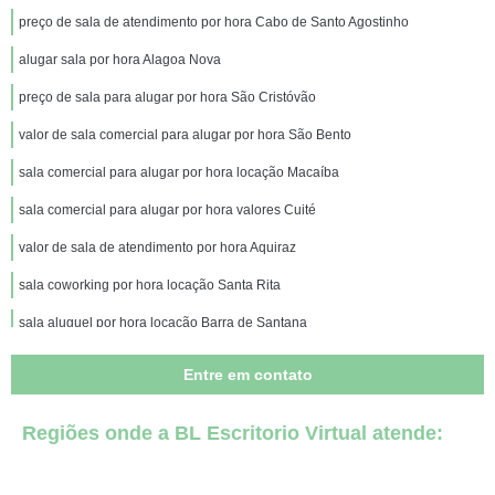
preço de sala de atendimento por hora Cabo de Santo Agostinho
alugar sala por hora Alagoa Nova
preço de sala para alugar por hora São Cristóvão
valor de sala comercial para alugar por hora São Bento
sala comercial para alugar por hora locação Macaíba
sala comercial para alugar por hora valores Cuité
valor de sala de atendimento por hora Aquiraz
sala coworking por hora locação Santa Rita
sala aluguel por hora locação Barra de Santana
sala coworking por hora valores Campina Grande
Entre em contato
sala aluguel por hora valores Cacimba de Dentro
Regiões onde a BL Escritorio Virtual atende:
valor de sala por hora Juazeirinho
valor de sala de atendimento por hora Pitimbu