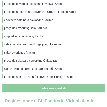
preço de coworking de salas privativas Areia
preço de aluguel sala coworking Cruz do Espírito Santo
onde tem sala para coworking Tacima
preço de coworking sala Paulista
aluguel sala coworking Itatuba
salas de reunião coworkings preço Eusébio
sala coworkings Araçagi
preço de sala para coworking Cajazeiras
sala individual coworking para reunião Areia
preço de salas de reunião coworkings Princesa Isabel
onde tem sala individual coworking para reunião Areia
Entre em contato
onde tem alugar salas coworking Barra de Santa Rosa
Regiões onde a BL Escritorio Virtual atende:
onde tem sala para coworking Mari