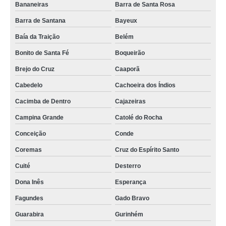
coworking salas individuais Sapé
Bananeiras
Barra de Santa Rosa
preço de salas de reunião coworkings Simões Filho
Barra de Santana
Bayeux
onde tem sala comercial coworking para reuniões Bayeux
Baía da Traição
Belém
Bonito de Santa Fé
Boqueirão
alugar salas coworking preço Pombal
Brejo do Cruz
Caaporã
onde tem coworking de salas privativas Monteiro
Cabedelo
Cachoeira dos Índios
sala para coworking preço Natal
Cacimba de Dentro
Cajazeiras
coworking salas individuais preço Abreu e Lima
Campina Grande
Catolé do Rocha
sala comercial coworking para reuniões valor Cabo de Santo Agostinho
Conceição
Conde
preço de coworking sala Itaporanga
Coremas
Cruz do Espírito Santo
coworking salas de reunião Sumé
Cuité
Desterro
preço de sala individual coworking para reunião Barra de Santana
Dona Inês
Esperança
onde tem coworking salas individuais Mataraca
Fagundes
Gado Bravo
coworking sala Piancó
Guarabira
Gurinhém
preço de coworking salas de reunião Igarassu