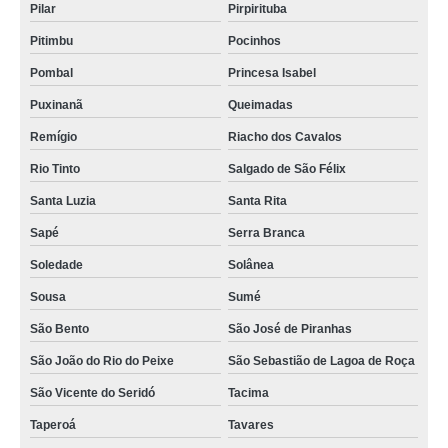
Pilar
Pirpirituba
sala para coworking valor Paulista
Pitimbu
Pocinhos
preço de coworking salas individuais Jaboatão dos Guararapes
Pombal
Princesa Isabel
preço de sala para coworking Soledade
Puxinanã
Queimadas
alugar salas coworking Recife
Remígio
Riacho dos Cavalos
alugar salas coworking valor Puxinanã
Rio Tinto
Salgado de São Félix
coworking sala preço Campina Grande
Santa Luzia
Santa Rita
sala coworkings preço Recife
Sapé
Serra Branca
coworking salas individuais valor Eusébio
Soledade
Solânea
Sousa
Sumé
aluguel sala coworking Camaragibe
São Bento
São José de Piranhas
onde tem salas de reunião coworkings Recife
São João do Rio do Peixe
São Sebastião de Lagoa de Roça
preço de alugar salas coworking Alhandra
São Vicente do Seridó
Tacima
onde tem sala individual coworking para reunião Gado Bravo
Taperoá
Tavares
preço de sala coworkings Cabo de Santo Agostinho