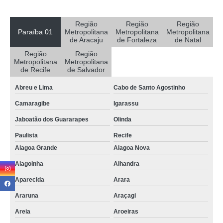
salas de reunião coworkings valor Teixeira
coworking de salas privativas Esperança
Região
Região
Região
Paraíba 01
Metropolitana
Metropolitana
Metropolitana
sala comercial coworking para reuniões preço Olinda
de Aracaju
de Fortaleza
de Natal
Região
Região
sala individual coworking para reunião preço Picuí
Metropolitana
Metropolitana
de Recife
de Salvador
preço de sala comercial coworking para reuniões Massaranduba
Abreu e Lima
Cabo de Santo Agostinho
preço de alugar salas coworking Araçagi
Camaragibe
Igarassu
alugar salas coworking valor Tavares
Jaboatão dos Guararapes
Olinda
onde tem coworking sala Caucaia
Paulista
Recife
coworking sala preço Natal
Alagoa Grande
Alagoa Nova
sala comercial coworking para reuniões Mulungu
Alagoinha
Alhandra
coworking de salas privativas Lagoa Seca
Aparecida
Arara
coworking sala valor Tacima
Araruna
Araçagi
preço de coworking de salas privativas São Gonçalo do Amarante
Areia
Aroeiras