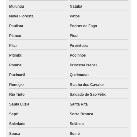
Mulungu
Natuba
valor de auditório para aluguel Bayeux
Nova Floresta
Patos
onde encontrar aluguel auditório para treinamento Itaporanga
Paulista
Pedras de Fogo
auditório de treinamento para locação cotação Extremoz
Piancó
Picuí
locação auditório preço Pilar
Pilar
Pirpirituba
aluguel auditório para treinamento cotação Rio Tinto
Pitimbu
Pocinhos
onde encontrar auditório para aluguel Puxinanã
Pombal
Princesa Isabel
auditório para aluguel Maracanaú
Puxinanã
Queimadas
aluguel auditório para treinamento preço Teixeira
Remígio
Riacho dos Cavalos
valor para aluguel de auditório Barra de Santa Rosa
Rio Tinto
Salgado de São Félix
onde encontrar auditório para aluguel Parnamirim
Santa Luzia
Santa Rita
auditório para aluguel cotação Umbuzeiro
Sapé
Serra Branca
auditório de treinamento para aluguel cotação Alagoa Grande
Soledade
Solânea
Sousa
Sumé
auditório para locação cotação Esperança