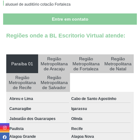
aluguel de auditório cotação Fortaleza
onde encontrar locação de auditório Natal
Entre em contato
auditório de treinamento para aluguel preço Lucena
Regiões onde a BL Escritorio Virtual atende:
auditório de treinamento para aluguel preço Conde
onde encontrar auditório de treinamento para locação São Cristóvão
locação de auditório preço Simões Filho
Região
Região
Região
Paraíba 01
Metropolitana
Metropolitana
Metropolitana
valor para aluguel auditório para eventos Fortaleza
de Aracaju
de Fortaleza
de Natal
Região
Região
aluguel auditório para eventos cotação Lauro de Freitas
Metropolitana
Metropolitana
de Recife
de Salvador
auditório para aluguel cotação Rio Tinto
Abreu e Lima
Cabo de Santo Agostinho
aluguel auditório preço Conde
Camaragibe
Igarassu
onde encontrar locação auditório Soledade
Jaboatão dos Guararapes
Olinda
onde encontrar locação de auditório Pitimbu
Paulista
Recife
valor para aluguel auditório Juazeirinho
Alagoa Grande
Alagoa Nova