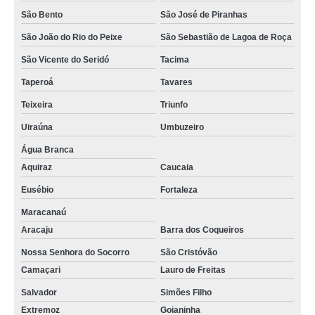
São Bento
São José de Piranhas
onde encontrar auditório para locação Soledade
São João do Rio do Peixe
São Sebastião de Lagoa de Roça
aluguel auditório para eventos cotação Bonito de Santa Fé
São Vicente do Seridó
Tacima
aluguel auditório Aracaju
Taperoá
Tavares
aluguel auditório preço Pilar
Teixeira
Triunfo
valor de auditório para aluguel Natal
Uiraúna
Umbuzeiro
aluguel auditório para treinamento cotação Camaçari
Água Branca
aluguel auditório para treinamento Tacima
Aquiraz
Caucaia
auditório de treinamento para locação Camaçari
Eusébio
Fortaleza
aluguel de auditório Juru
Maracanaú
Aracaju
Barra dos Coqueiros
auditório para aluguel Bayeux
Nossa Senhora do Socorro
São Cristóvão
auditório de treinamento para aluguel cotação Picuí
Camaçari
Lauro de Freitas
valor para locação de auditório Pitimbu
Salvador
Simões Filho
onde encontrar aluguel auditório Camaragibe
Extremoz
Goianinha