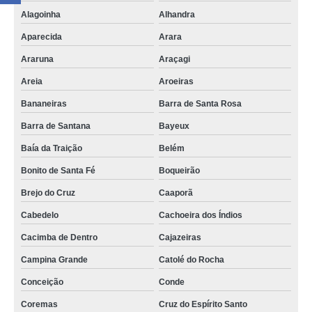
onde encontrar aluguel auditório para eventos Imaculada
Alagoinha
Alhandra
valor para locação auditório Gurinhém
Aparecida
Arara
valor para locação de auditório Olinda
Araruna
Araçagi
locação auditório Catolé do Rocha
Areia
Aroeiras
aluguel auditório para eventos preço Princesa Isabel
Bananeiras
Barra de Santa Rosa
onde encontrar auditório de treinamento para aluguel Bayeux
Barra de Santana
Bayeux
aluguel auditório cotação Esperança
Baía da Traição
Belém
Bonito de Santa Fé
Boqueirão
valor de auditório para locação Conceição
Brejo do Cruz
Caaporã
aluguel auditório Bayeux
Cabedelo
Cachoeira dos Índios
valor para locação auditório Tacima
Cacimba de Dentro
Cajazeiras
aluguel auditório para eventos preço Alagoa Grande
Campina Grande
Catolé do Rocha
onde encontrar aluguel auditório para eventos Belém
Conceição
Conde
onde encontrar aluguel de auditório Serra Branca
Coremas
Cruz do Espírito Santo