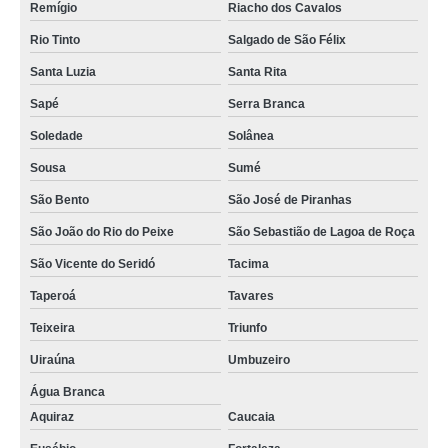
empresa de serviço de recebimento de correspondência Patos
Remígio
Riacho dos Cavalos
contratar recebimento correspondência para empresas Aroeiras
Rio Tinto
Salgado de São Félix
recebimento de correspondência para empresas preço Picuí
Santa Luzia
Santa Rita
Sapé
Serra Branca
recebimento e gestão de correspondência Ingá
Soledade
Solânea
recebimento e controle de correspondência Brejo do Cruz
Sousa
Sumé
empresa de controle de recebimento e entrega de correspondências Baía
da Traição
São Bento
São José de Piranhas
São João do Rio do Peixe
São Sebastião de Lagoa de Roça
São Vicente do Seridó
Tacima
Taperoá
Tavares
Teixeira
Triunfo
Uiraúna
Umbuzeiro
Água Branca
Aquiraz
Caucaia