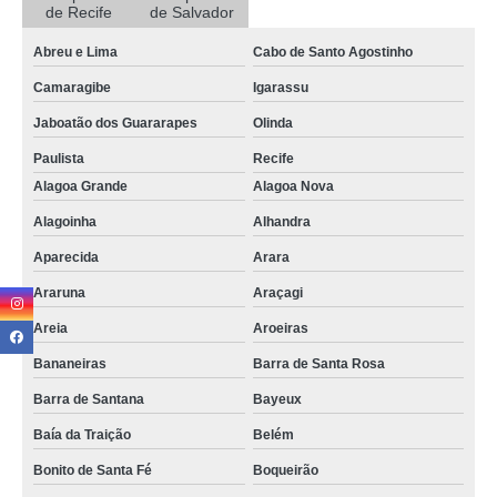
de Recife
de Salvador
recebimento de entrega e correspondência preço Araruna
Abreu e Lima
Cabo de Santo Agostinho
empresa de recebimento e gestão de correspondência Mamanguape
Camaragibe
Igarassu
contratar recebimento correspondência para empresas Belém
Jaboatão dos Guararapes
Olinda
controle de recebimento e entrega de correspondências preço Conde
Paulista
Recife
serviço de recebimento de correspondência preço Sousa
Alagoa Grande
Alagoa Nova
empresa de serviço de controle de recebimento e entrega de
Alagoinha
Alhandra
correspondências João Pessoa
Aparecida
Arara
controle de recebimento e entrega de correspondências Mari
Araruna
Araçagi
recebimento de correspondência Barra dos Coqueiros
Areia
Aroeiras
serviço de recebimento de entrega e correspondência preço Mulungu
Bananeiras
Barra de Santa Rosa
recebimento de entrega e correspondência Camaçari
Barra de Santana
Bayeux
recebimento de correspondência Gurinhém
Baía da Traição
Belém
empresa de serviço de controle de recebimento e entrega de
Bonito de Santa Fé
Boqueirão
correspondências Pedras de Fogo