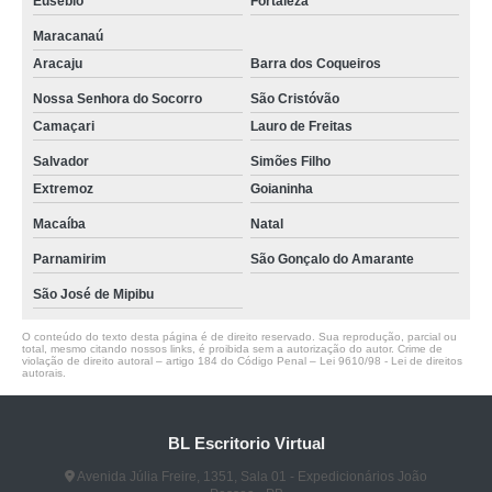
Eusébio
Fortaleza
Maracanaú
Aracaju
Barra dos Coqueiros
Nossa Senhora do Socorro
São Cristóvão
Camaçari
Lauro de Freitas
Salvador
Simões Filho
Extremoz
Goianinha
Macaíba
Natal
Parnamirim
São Gonçalo do Amarante
São José de Mipibu
O conteúdo do texto desta página é de direito reservado. Sua reprodução, parcial ou
total, mesmo citando nossos links, é proibida sem a autorização do autor. Crime de
violação de direito autoral – artigo 184 do Código Penal –
Lei 9610/98 - Lei de direitos
autorais
.
BL Escritorio Virtual
Avenida Júlia Freire, 1351, Sala 01 - Expedicionários João