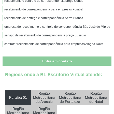
recebimento e controle de correspondência preço Conde
recebimento de correspondência para empresas Pombal
recebimento de entrega e correspondência Serra Branca
empresa de recebimento e controle de correspondência São José de Mipibu
serviço de recebimento de correspondência preço Eusébio
contratar recebimento de correspondência para empresas Alagoa Nova
empresa de serviço de recebimento de entrega e correspondência São
Sebastião de Lagoa de Roça
Entre em contato
recebimento de correspondência preço Bayeux
empresa de recebimento e gestão de correspondência Queimadas
Regiões onde a BL Escritorio Virtual atende:
empresa de recebimento de entrega e correspondência Barra de Santa
Rosa
Região
Região
Região
recebimento de correspondência para empresas preço Alagoinha
Paraíba 01
Metropolitana
Metropolitana
Metropolitana
de Aracaju
de Fortaleza
de Natal
empresa de serviço de recebimento de entrega e correspondência Macaíba
Região
Região
recebimento de entrega e correspondência preço Santa Rita
Metropolitana
Metropolitana