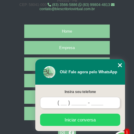
Pessoa - PB
CEP: 58041-000
(83) 3566-5886
(83) 99804-4813
contato@blescritoriovirtual.com.br
Home
Empresa
Missão
Olá! Fale agora pelo WhatsApp
Serviços
Insira seu telefone
Contato
Mapa do site
Iniciar conversa
1