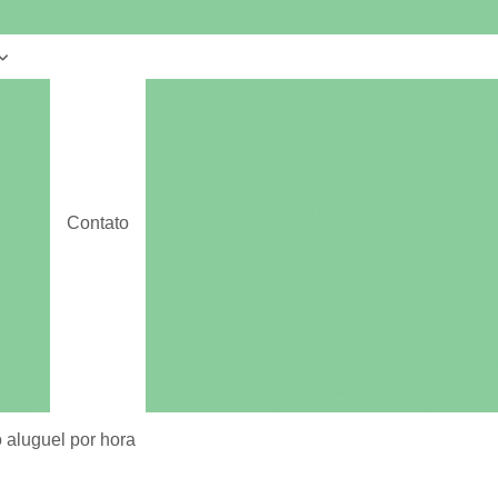
e
Aluguel Auditório
Aluguel Auditório par
s
Aluguel de Auditório
Audi
e
Auditório de Treinamento par
os
Auditório para Locação
Loca
e
Contato
s
Aluguel Consultório Médico
e
Aluguel Consultório Odontológico 
para
Aluguel Consultório Veter
sala
Aluguel de Consultório Nutricionist
o
Aluguel de Consultório por Hora
alas
Aluguel Sala Consultório Odont
o aluguel por hora
alas
es
Aluguel de Escritório
Aluguel de Escri