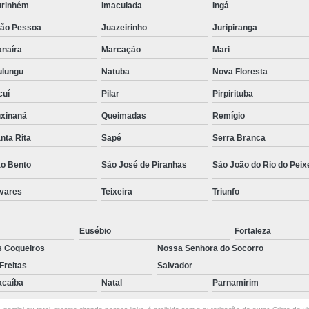
rinhém
Imaculada
Ingá
Salas Comerciais para Alugar por Hora
ão Pessoa
Juazeirinho
Juripiranga
de
Aluguel de Consultórios por H
naíra
Marcação
Mari
salas
Aluguel de Sala Comercial
Al
lungu
Natuba
Nova Floresta
o
Aluguel de Sala de Estética por Hor
cuí
Pilar
Pirpirituba
salas
Aluguel de Salas Comerci
xinanã
Queimadas
Remígio
o de
Aluguel de Salas por Hora para 
nta Rita
Sapé
Serra Branca
ncias
Aluguel de Sala
Aluguel de Sala Com
o Bento
São José de Piranhas
São João do Rio do Peix
iais
Aluguel de Sala para Consultó
vares
Teixeira
Triunfo
king
Aluguel de Sala para Reunião
kings
Aluguel Sala Comercial em João P
Eusébio
Fortaleza
nião
s Coqueiros
Nossa Senhora do Socorro
Aluguel Sala de Reunião
Aluguel
Freitas
Salvador
e
Alugueis Sala de Reunião
s
caíba
Natal
Parnamirim
Aluguel de Sala para Reuniõ
e