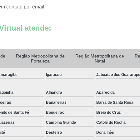
Sala de Atendimento
s
em contato por email.
ados
Sala para Atendimen
para
Sala para Atendiment
g
Virtual atende:
Aluguel de Consult
s
Aluguel de Escritó
rcial
Aluguel de Sala Come
 de
Região Metropolitana de
Região Metropolitana de
Re
Fortaleza
Natal
e
Aluguel de Sala
gs
ados
Aluguel de Sala por Ho
maragibe
Igarassu
Jaboatão dos Guararap
s
Aluguel de Salas Come
ados
agoinha
Alhandra
Aparecida
ão
Aluguel por Hora Sa
oeiras
Bananeiras
Barra de Santa Rosa
s
Aluguel Sala Comerc
g
nito de Santa Fé
Boqueirão
Brejo do Cruz
Escritorio para Al
s
jazeiras
Campina Grande
Catolé do Rocha
gs
Sala Comercial para 
ité
Desterro
Dona Inês
de
Sala de Aluguel