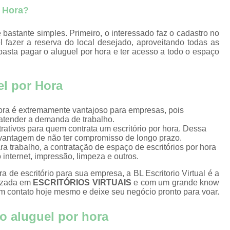
g
Locação de Salas d
r Hora?
l
Sala de Reuniões para Alugar J
para
 bastante simples. Primeiro, o interessado faz o cadastro no
s
Sala de Reunião p
l fazer a reserva do local desejado, aproveitando todas as
basta pagar o aluguel por hora e ter acesso a todo o espaço
para
Sala para Reuniões
Salas de Reunião para Alugar por Hora 
el por Hora
scais
Salas para Alugar por Hora João Pessoa
scal
Aluguel de Sala par
ora é extremamente vantajoso para empresas, pois
scal
 atender a demanda de trabalho.
Aluguel de Sala para At
ing
atrativos para quem contrata um escritório por hora. Dessa
vantagem de não ter compromisso de longo prazo.
Aluguel de Sala para Aten
s
a trabalho, a contratação de espaço de escritórios por hora
s
 internet, impressão, limpeza e outros.
Locação de Sala par
scais
 de escritório para sua empresa, a BL Escritorio Virtual é a
Locação de Salas par
lizada em
ESCRITÓRIOS VIRTUAIS
e com um grande know
s
m contato hoje mesmo e deixe seu negócio pronto para voar.
Locação de Salas para At
Sala de Atendiment
io aluguel por hora
rtual