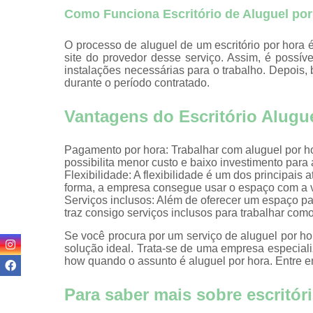
Coworkin
Como Funciona Escritório de Aluguel po
comercia
Coworking 
O processo de aluguel de um escritório por hora é
advogado
site do provedor desse serviço. Assim, é possíve
instalações necessárias para o trabalho. Depois, 
Coworking 
durante o período contratado.
médicos
Vantagens do Escritório Alugu
Domicílios fi
Endereço fi
Pagamento por hora: Trabalhar com aluguel por h
Endereço fi
possibilita menor custo e baixo investimento para
de cowork
Flexibilidade: A flexibilidade é um dos principais 
forma, a empresa consegue usar o espaço com a 
Endereço
Serviços inclusos: Além de oferecer um espaço par
comerciai
traz consigo serviços inclusos para trabalhar como
Endereços fi
Se você procura por um serviço de aluguel por hora
solução ideal. Trata-se de uma empresa especia
Endereço
how quando o assunto é aluguel por hora. Entre e
virtuais
Para saber mais sobre escritór
Escritório vi