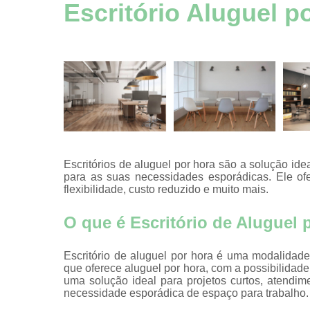
Aluguel esp
Escritório Aluguel p
comerciai
Aluguel esp
comerciai
Aluguel esp
comerciai
Aluguel esp
comerciai
Aluguel esp
comerciai
Escritórios de aluguel por hora são a solução i
para as suas necessidades esporádicas. Ele of
Aluguel esp
flexibilidade, custo reduzido e muito mais.
comerciai
Aluguel sala
O que é Escritório de Aluguel 
hora
Auditório
Escritório de aluguel por hora é uma modalidade
que oferece aluguel por hora, com a possibilidade
Certificaç
uma solução ideal para projetos curtos, atendime
digitais
necessidade esporádica de espaço para trabalho.