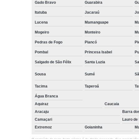
Gado Bravo
Guarabira
Gu
trabalho
Itatuba
Jacaraú
Jo
Estações 
trabalho
Lucena
Mamanguape
Ma
Locação de 
Mogeiro
Monteiro
Mu
de reuniã
Pedras de Fogo
Piancó
Pi
Locação de 
por hora
Pombal
Princesa Isabel
Pu
Recebiment
Salgado de São Félix
Santa Luzia
Sa
correspondê
Sousa
Sumé
Sã
Salas comerc
Tacima
Taperoá
Ta
Salas cowor
Água Branca
Salas cowor
Aquiraz
Caucaia
Salas de reu
Aracaju
Barra do
Camaçari
Lauro de 
Salas d
reuniõe
Extremoz
Goianinha
Ma
Salas d