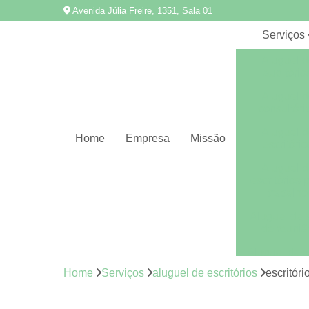
Avenida Júlia Freire, 1351, Sala 01
Serviços
Aluguel d
auditório
Aluguel d
consultóri
Aluguel d
Home
Empresa
Missão
escritório
Aluguel d
escritórios 
trabalho
Aluguel de 
de reuniã
Aluguel de s
Home
Serviços
aluguel de escritórios
escritóri
Aluguel de s
de reuniõ