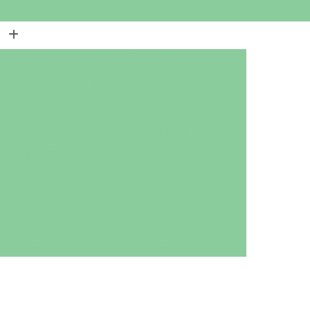
a Eventos
Aluguel Auditório para Treinamento
tório de Treinamento para Aluguel
a Locação
Auditório para Aluguel
ção Auditório
Locação de Auditório
Aluguel Consultório Odontológico
Diária
Aluguel Consultório Psicologia
inário
Aluguel Consultórios
a
Aluguel de Consultório Odontológico
Aluguel de Sala para Nutricionista
ológico
Aluguel Sala Nutricionista
tório Mobiliado
Aluguel de Escritório por Dia