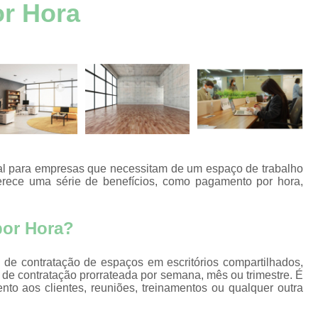
aços
or Hora
Aluguel de Escritório por Hora
Alugue
s
Aluguel Escritório Mobiliado
Aluguel 
aços
s
Escritório Mobiliado Aluguel
aços
Aluguel de Escritórios Mobilia
s
Aluguel de Salsa para Escritório
Alugu
aços
s
Aluguel Escritórios Compart
aços
Escritórios Aluguel por Hor
s
deal para empresas que necessitam de um espaço de trabalho
Alugar Sala para Reuniões João P
erece uma série de benefícios, como pagamento por hora,
aços
s
Aluguel de Espaço para Reunião Jo
s por
por Hora?
Aluguel de Sala de Reuniões João Pesso
Aluguel de Sala Reunião
A
s
 de contratação de espaços em escritórios compartilhados,
 de contratação prorrateada por semana, mês ou trimestre. É
Aluguel de Salas de Reunião para Pess
ão
nto aos clientes, reuniões, treinamentos ou qualquer outra
Aluguel Sala de Reunião para Empr