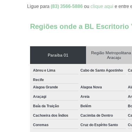
Escritório
Ligue para
(83) 3566-5886
ou
clique aqui
e entre 
compartilh
Escritórios 
coworkin
Regiões onde a BL Escritorio 
Escritório
virtuais
Espaço come
Região Metropolitana
Paraíba 01
Aracaju
Espaço d
coworkin
compartilh
Abreu e Lima
Cabo de Santo Agostinho
Ca
Espaço
Recife
compartilh
Alagoa Grande
Alagoa Nova
Al
para locaç
Araçagi
Areia
Ar
Espaço
coworkin
Baía da Traição
Belém
Bo
Espaço
Cachoeira dos Índios
Cacimba de Dentro
Ca
coworkin
Coremas
Cruz do Espírito Santo
Cu
Espaços 