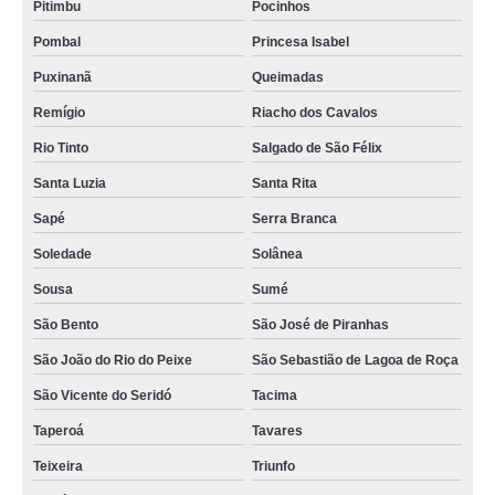
Pitimbu
Pocinhos
sala de reunião para locação valores Araruna
Pombal
Princesa Isabel
empresa que faz locação sala reunião Soledade
Puxinanã
Queimadas
locação sala de reunião Juru
Remígio
Riacho dos Cavalos
locação de sala para reunião valores São José de Piranhas
Rio Tinto
Salgado de São Félix
onde encontrar salas de reunião para locação Soledade
Santa Luzia
Santa Rita
sala de reunião para locação valores Cajazeiras
Sapé
Serra Branca
salas de reunião para locação Itaporanga
Soledade
Solânea
Sousa
Sumé
onde tem sala de reunião para locação São Gonçalo do Amarante
São Bento
São José de Piranhas
locação sala de reunião valores Mogeiro
São João do Rio do Peixe
São Sebastião de Lagoa de Roça
empresa que faz aluguel de sala de reunião por hora Esperança
São Vicente do Seridó
Tacima
empresa que faz locação de salas para reunião Jaboatão dos Guararapes
Taperoá
Tavares
empresa que faz aluguel de sala por periodo Sumé
Teixeira
Triunfo
empresa de aluguel de sala por periodo Esperança