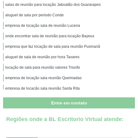
salas de reunião para locação Jaboatão dos Guararapes
aluguel de sala por periodo Conde
empresa de locação sala de reunião Lucena
onde encontrar sala de reunião para locação Bayeux
empresa que faz locação de sala para reunião Puxinanã
aluguel de sala de reunião por hora Tavares
locação de sala para reunião valores Triunfo
empresa de locação sala reunião Queimadas
empresa de locação sala reunião Santa Rita
onde encontrar sala de reunião para locação Princesa Isabel
Entre em contato
locação de salas para reunião Barra dos Coqueiros
Regiões onde a BL Escritorio Virtual atende:
locação de salas para reunião valores Mari
sala de reunião para locação Cajazeiras