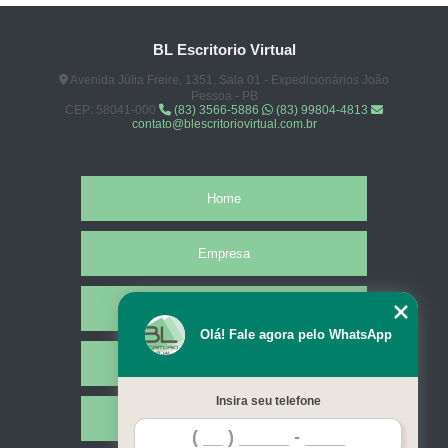
BL Escritorio Virtual
Avenida Júlia Freire, 1351, Sala 01 - Expedicionários João
Pessoa - PB
CEP: 58041-000
(83) 3566-5886
(83) 99804-4813
contato@blescritoriovirtual.com.br
Home
Empresa
Missão
Olá! Fale agora pelo WhatsApp
Serviços
Insira seu telefone
Contato