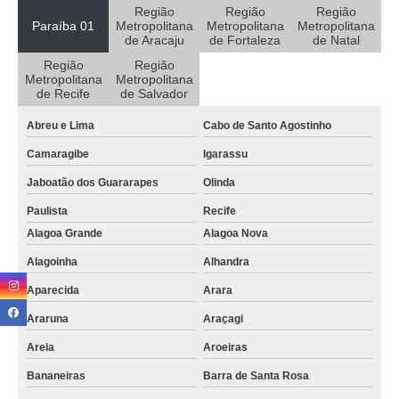
empresa de locação de salas para reunião Abreu e Lima
Região
Região
Região
Paraíba 01
Metropolitana
Metropolitana
Metropolitana
locação de sala de reunião valores Campina Grande
de Aracaju
de Fortaleza
de Natal
Região
Região
empresa que faz locação de salas para reunião Fortaleza
Metropolitana
Metropolitana
de Recife
de Salvador
onde tem salas de reunião para locação Recife
Abreu e Lima
Cabo de Santo Agostinho
empresa de aluguel de sala de reunião por hora Pitimbu
Camaragibe
Igarassu
aluguel de sala de reunião por hora valores Conde
Jaboatão dos Guararapes
Olinda
empresa de locação de sala de reunião Serra Branca
Paulista
Recife
onde encontrar salas de reunião para locação Recife
Alagoa Grande
Alagoa Nova
locação de sala para reunião Jaboatão dos Guararapes
Alagoinha
Alhandra
empresa de aluguel de sala por periodo Paulista
Aparecida
Arara
aluguel de sala por periodo valores Campina Grande
Araruna
Araçagi
salas de reunião para locação valores Teixeira
Areia
Aroeiras
empresa que faz locação sala reunião Bayeux
Bananeiras
Barra de Santa Rosa