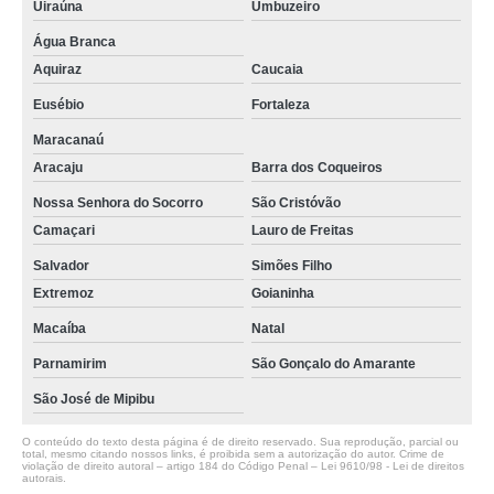
Uiraúna
Umbuzeiro
sala de reunião para locação Parnamirim
Água Branca
empresa que faz locação de sala de reunião Cajazeiras
Aquiraz
Caucaia
empresa que faz locação de sala para reunião Aparecida
Eusébio
Fortaleza
Maracanaú
Aracaju
Barra dos Coqueiros
Nossa Senhora do Socorro
São Cristóvão
Camaçari
Lauro de Freitas
Salvador
Simões Filho
Extremoz
Goianinha
Macaíba
Natal
Parnamirim
São Gonçalo do Amarante
São José de Mipibu
O conteúdo do texto desta página é de direito reservado. Sua reprodução, parcial ou
total, mesmo citando nossos links, é proibida sem a autorização do autor. Crime de
violação de direito autoral – artigo 184 do Código Penal –
Lei 9610/98 - Lei de direitos
autorais
.