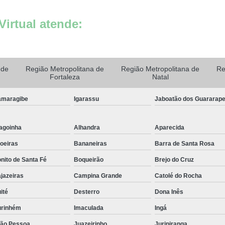
Sala de Atendimento
s
ados
Sala para Atendimen
Virtual atende:
para
Sala para Atendiment
g
Aluguel de Consult
s
 de
Região Metropolitana de
Região Metropolitana de
Re
Aluguel de Escritó
Fortaleza
Natal
rcial
Aluguel de Sala Come
e
maragibe
Igarassu
Jaboatão dos Guararap
Aluguel de Sala
gs
ados
Aluguel de Sala por Ho
agoinha
Alhandra
Aparecida
s
Aluguel de Salas Come
ados
oeiras
Bananeiras
Barra de Santa Rosa
ão
Aluguel por Hora Sa
nito de Santa Fé
Boqueirão
Brejo do Cruz
s
Aluguel Sala Comerc
jazeiras
Campina Grande
Catolé do Rocha
g
Escritorio para Al
ité
Desterro
Dona Inês
s
gs
Sala Comercial para 
rinhém
Imaculada
Ingá
de
Sala de Aluguel
ão Pessoa
Juazeirinho
Juripiranga