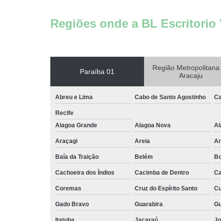
Escritório
compartilh
Regiões onde a BL Escritorio 
Escritórios 
coworkin
Escritório
virtuais
Região Metropolitana
Paraíba 01
Aracaju
Espaço come
Espaço d
Abreu e Lima
Cabo de Santo Agostinho
Ca
coworkin
Recife
compartilh
Alagoa Grande
Alagoa Nova
Al
Espaço
compartilh
Araçagi
Areia
Ar
para locaç
Baía da Traição
Belém
Bo
Espaço
Cachoeira dos Índios
Cacimba de Dentro
Ca
coworkin
Coremas
Cruz do Espírito Santo
Cu
Espaço
coworkin
Gado Bravo
Guarabira
Gu
Espaços 
Itatuba
Jacaraú
Jo