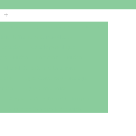
a Eventos
Aluguel Auditório para Treinamento
tório de Treinamento para Aluguel
a Locação
Auditório para Aluguel
ção Auditório
Locação de Auditório
Aluguel Consultório Odontológico
Diária
Aluguel Consultório Psicologia
inário
Aluguel Consultórios
a
Aluguel de Consultório Odontológico
Aluguel de Sala para Nutricionista
ológico
Aluguel Sala Nutricionista
tório Mobiliado
Aluguel de Escritório por Dia