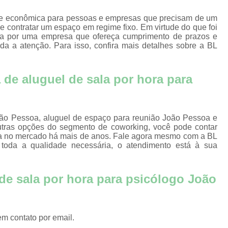
g
Locação de Salas d
l
ica e econômica para pessoas e empresas que precisam de um
Sala de Reuniões para Alugar J
e contratar um espaço em regime fixo. Em virtude do que foi
para
sca por uma empresa que ofereça cumprimento de prazos e
s
Sala de Reunião p
oda a atenção. Para isso, confira mais detalhes sobre a BL
para
Sala para Reuniões
Salas de Reunião para Alugar por Hora 
de aluguel de sala por hora para
scais
Salas para Alugar por Hora João Pessoa
scal
Aluguel de Sala par
scal
João Pessoa, aluguel de espaço para reunião João Pessoa e
Aluguel de Sala para At
ing
outras opções do segmento de coworking, você pode contar
tua no mercado há mais de anos. Fale agora mesmo com a BL
Aluguel de Sala para Aten
s
om toda a qualidade necessária, o atendimento está à sua
s
Locação de Sala par
scais
de sala por hora para psicólogo João
Locação de Salas par
s
Locação de Salas para At
Sala de Atendiment
rtual
em contato por email.