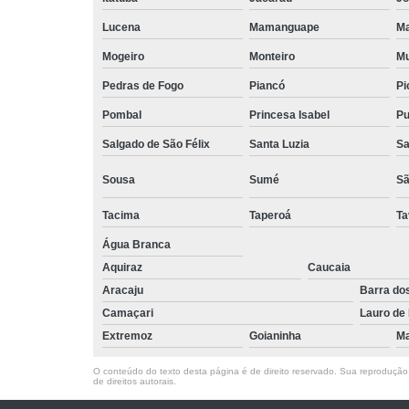
trabalho
Lucena
Mamanguape
Ma
Estações 
trabalho
Mogeiro
Monteiro
Mu
Pedras de Fogo
Piancó
Pi
Locação de 
de reuniã
Pombal
Princesa Isabel
Pu
Locação de 
Salgado de São Félix
Santa Luzia
Sa
por hora
Sousa
Sumé
Sã
Recebiment
correspondê
Tacima
Taperoá
Ta
Salas comerc
Água Branca
Salas cowor
Aquiraz
Caucaia
Aracaju
Barra do
Salas cowor
Camaçari
Lauro de 
Salas de reu
Extremoz
Goianinha
Ma
Salas d
reuniõe
O conteúdo do texto desta página é de direito reservado. Sua reprodução, 
de direitos autorais
.
Salas d