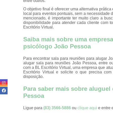
entre outros.
Coworkin
comercia
O objetivo final é oferecer uma alternativa prát
local para eventos pontuais, sem a necessidade d
Coworking 
mencionado, é importante ter muito claro a bu
advogado
disponibilidade para atender cada cliente com t
Escritório Virtual.
Coworking 
médicos
Saiba mais sobre uma empresa 
Domicílios fi
psicólogo João Pessoa
Endereço fi
Endereço fi
Para encontrar sala para reuniões para alugar 
de cowork
alugar sala para reuniões João Pessoa, entre 
com a BL Escritório Virtual, uma empresa que a
Endereço
Escritório Virtual e solicite o que precisa c
comerciai
disposição.
Endereços fi
Para saber mais sobre aluguel 
Endereço
Pessoa
virtuais
Escritório vi
Ligue para
(83) 3566-5886
ou
clique aqui
e entre 