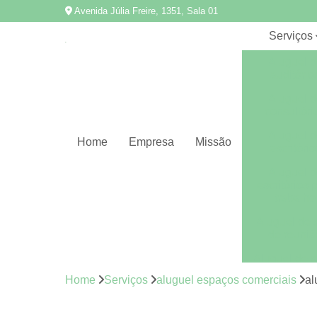
Avenida Júlia Freire, 1351, Sala 01
Serviços
Aluguel d
auditório
Aluguel d
consultóri
Aluguel d
Home
Empresa
Missão
escritório
Aluguel d
escritórios 
trabalho
Aluguel de 
de reuniã
Aluguel de s
Home
Serviços
aluguel espaços comerciais
al
Aluguel de s
de reuniõ