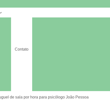
e
Aluguel Auditório
Aluguel Auditório par
s
Aluguel de Auditório
Audi
e
Auditório de Treinamento par
os
Auditório para Locação
Loca
e
Contato
s
Aluguel Consultório Médico
e
Aluguel Consultório Odontológico 
para
Aluguel Consultório Veter
sala
Aluguel de Consultório Nutricionist
o
Aluguel de Consultório por Hora
alas
Aluguel Sala Consultório Odont
uguel de sala por hora para psicólogo João Pessoa
alas
es
Aluguel de Escritório
Aluguel de Escri