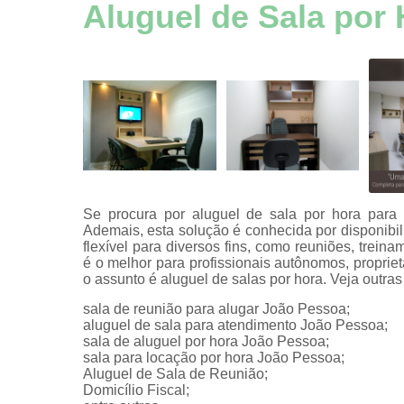
Aluguel esp
Aluguel de Sala por
comerciai
Aluguel esp
comerciai
Aluguel esp
comerciai
Aluguel esp
comerciai
Aluguel esp
comerciai
Se procura por aluguel de sala por hora para 
Ademais, esta solução é conhecida por disponibil
Aluguel esp
flexível para diversos fins, como reuniões, treinam
comerciai
é o melhor para profissionais autônomos, proprie
o assunto é aluguel de salas por hora. Veja outra
Aluguel sala
hora
sala de reunião para alugar João Pessoa;
aluguel de sala para atendimento João Pessoa;
Auditório
sala de aluguel por hora João Pessoa;
sala para locação por hora João Pessoa;
Certificaç
Aluguel de Sala de Reunião;
digitais
Domicílio Fiscal;