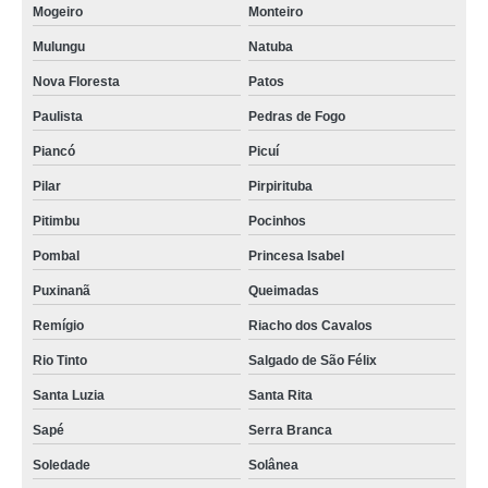
coworking de salas comerciais alugar Aroeiras
Mogeiro
Monteiro
empresa especializada em coworking compartilhado comercial João
Mulungu
Natuba
Pessoa
Nova Floresta
Patos
onde alugar coworking endereço comercial São José de Mipibu
Paulista
Pedras de Fogo
coworking salas comericais compartilhadas contato Itatuba
Piancó
Picuí
onde alugar coworking de salas comerciais Pitimbu
Pilar
Pirpirituba
cowoking salas comerciais compartilhadas São Gonçalo do Amarante
Pitimbu
Pocinhos
coworking sala comercial compartilhada Araruna
Pombal
Princesa Isabel
coworking de salas comerciais contato Guarabira
Puxinanã
Queimadas
empresa especializada em coworking salas comerciais Pocinhos
Remígio
Riacho dos Cavalos
onde alugar coworkings comerciais São Cristóvão
Rio Tinto
Salgado de São Félix
empresa especializada em cowoking salas comerciais compartilhadas
Santa Luzia
Santa Rita
Pirpirituba
Sapé
Serra Branca
empresa especializada em coworkings comerciais Uiraúna
Soledade
Solânea
coworking salas comericais compartilhadas Cabo de Santo Agostinho