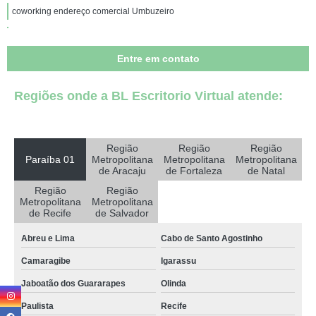
coworking endereço comercial Umbuzeiro
coworking sala comercial contato Itaporanga
Entre em contato
coworking salas comerciais contato Bonito de Santa Fé
onde alugar coworking compartilhado de salas comerciais Abreu e Lima
Regiões onde a BL Escritorio Virtual atende:
onde alugar coworking endereço comercial Mulungu
onde alugar coworking de salas comerciais Bayeux
Região
Região
Região
coworking compartilhado comercial Patos
Paraíba 01
Metropolitana
Metropolitana
Metropolitana
de Aracaju
de Fortaleza
de Natal
coworking salas comerciais Mamanguape
Região
Região
Metropolitana
Metropolitana
empresa especializada em coworking sala comercial Sumé
de Recife
de Salvador
onde alugar coworking compartilhado comercial Bananeiras
Abreu e Lima
Cabo de Santo Agostinho
empresa especializada em coworking sala comercial São João do Rio do
Peixe
Camaragibe
Igarassu
Jaboatão dos Guararapes
Olinda
cowoking salas comerciais compartilhadas alugar Barra de Santana
Paulista
Recife
coworking salas comericais compartilhadas contato Jaboatão dos