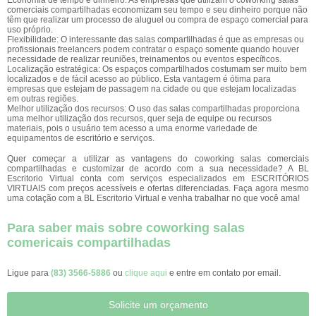
Economia de tempo e dinheiro: As empresas que utilizam o coworking salas
comerciais compartilhadas economizam seu tempo e seu dinheiro porque não
têm que realizar um processo de aluguel ou compra de espaço comercial para
uso próprio.
Flexibilidade: O interessante das salas compartilhadas é que as empresas ou
profissionais freelancers podem contratar o espaço somente quando houver
necessidade de realizar reuniões, treinamentos ou eventos específicos.
Localização estratégica: Os espaços compartilhados costumam ser muito bem
localizados e de fácil acesso ao público. Esta vantagem é ótima para
empresas que estejam de passagem na cidade ou que estejam localizadas
em outras regiões.
Melhor utilização dos recursos: O uso das salas compartilhadas proporciona
uma melhor utilização dos recursos, quer seja de equipe ou recursos
materiais, pois o usuário tem acesso a uma enorme variedade de
equipamentos de escritório e serviços.
Quer começar a utilizar as vantagens do coworking salas comerciais
compartilhadas e customizar de acordo com a sua necessidade? A BL
Escritorio Virtual conta com serviços especializados em ESCRITÓRIOS
VIRTUAIS com preços acessíveis e ofertas diferenciadas. Faça agora mesmo
uma cotação com a BL Escritorio Virtual e venha trabalhar no que você ama!
Para saber mais sobre coworking salas
comericais compartilhadas
Ligue para
(83) 3566-5886
ou
clique aqui
e entre em contato por email.
Solicite um orçamento