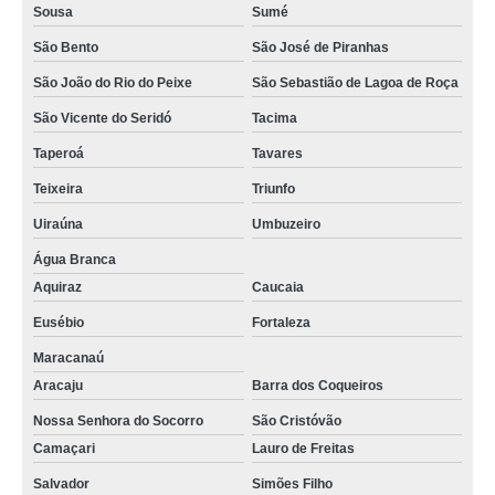
Sousa
Sumé
cowoking salas comerciais compartilhadas alugar Catolé do Rocha
São Bento
São José de Piranhas
coworking de salas comerciais Alagoa Grande
São João do Rio do Peixe
São Sebastião de Lagoa de Roça
coworking sala comercial Pirpirituba
São Vicente do Seridó
Tacima
onde alugar coworking salas comerciais Cacimba de Dentro
Taperoá
Tavares
coworking compartilhado comercial contato Cabedelo
Teixeira
Triunfo
cowoking salas comerciais compartilhadas Bonito de Santa Fé
Uiraúna
Umbuzeiro
coworking compartilhado comercial alugar Itabaiana
Água Branca
onde alugar coworking sala comercial compartilhada Camaragibe
Aquiraz
Caucaia
Eusébio
Fortaleza
onde alugar coworking salas comerciais Juru
Maracanaú
coworking endereço comercial alugar Natal
Aracaju
Barra dos Coqueiros
coworking sala comercial Caucaia
Nossa Senhora do Socorro
São Cristóvão
onde alugar coworking compartilhado de salas comerciais Araruna
Camaçari
Lauro de Freitas
empresa especializada em coworking salas comericais compartilhadas
Salvador
Simões Filho
Bananeiras