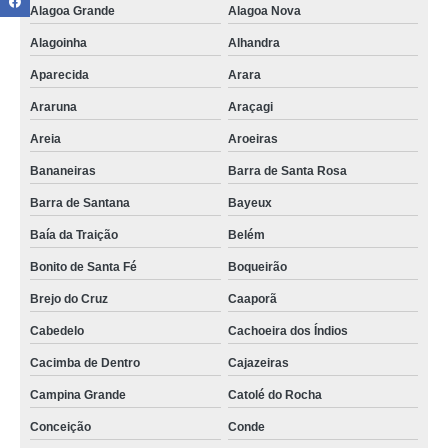
Guararapes
Alagoa Grande
Alagoa Nova
coworking endereço comercial contato Pombal
Alagoinha
Alhandra
cowoking salas comerciais compartilhadas contato Simões Filho
Aparecida
Arara
empresa especializada em coworking salas comericais compartilhadas
Araruna
Araçagi
Triunfo
Areia
Aroeiras
empresa especializada em coworking sala comercial compartilhada Paulista
Bananeiras
Barra de Santa Rosa
coworking sala comercial contato Campina Grande
Barra de Santana
Bayeux
coworking de salas comerciais Natuba
Baía da Traição
Belém
empresa especializada em coworking salas comerciais Goianinha
Bonito de Santa Fé
Boqueirão
coworking endereço comercial contato Pirpirituba
Brejo do Cruz
Caaporã
coworking compartilhado comercial contato Jaboatão dos Guararapes
Cabedelo
Cachoeira dos Índios
onde alugar coworking sala comercial Salvador
Cacimba de Dentro
Cajazeiras
coworking sala comercial alugar Pedras de Fogo
Campina Grande
Catolé do Rocha
coworking sala comercial compartilhada alugar Mari
Conceição
Conde