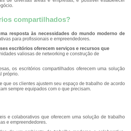
ais de diversas áreas e empresas, é possível estabelecer
to
gócio.
Aluguel para Sala para Reun
fins
Auguéis de Sala de Reunião
órios compartilhados?
s
Salas de Reuniões para Locaç
a
ma resposta às necessidades do mundo moderno de
Aluguel de Sala Comercial po
rativas para profissionais e empreendedores.
ora
Aluguel de Sala por Hora para Psicólo
ses escritórios oferecem serviços e recursos que
ivas
unidades valiosas de networking e construção de
Aluguel de Salas de Estética
ião
Aluguel de Salas para Reunião por
sas, os escritórios compartilhados oferecem uma solução
 próprio.
Aluguel Sala Comercial por
te que os clientes ajustem seu espaço de trabalho de acordo
Sublocação de Sala por Hora
ejam sempre equipados com o que precisam.
Auditório 50 Pessoas
Auditór
Auditório Palestra
Auditório para
Auditório para 70 Pessoas
Audit
veis e colaborativos que oferecem uma solução de trabalho
esas e empreendedores.
Auditório para Palestra
Certi