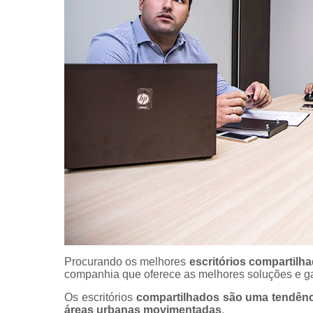
Escritório
compartilh
Escritórios 
coworkin
Escritório
virtuais
Espaço come
Espaço d
coworkin
compartilh
Espaço
compartilh
para locaç
Espaço
coworkin
Procurando os melhores
escritórios compartilh
Espaço
companhia que oferece as melhores soluções e gar
coworkin
Os escritórios
compartilhados são uma tendênc
Espaços 
áreas urbanas movimentadas
.