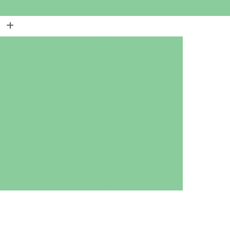
a Eventos
Aluguel Auditório para Treinamento
tório de Treinamento para Aluguel
a Locação
Auditório para Aluguel
ção Auditório
Locação de Auditório
Aluguel Consultório Odontológico
Diária
Aluguel Consultório Psicologia
inário
Aluguel Consultórios
a
Aluguel de Consultório Odontológico
Aluguel de Sala para Nutricionista
ológico
Aluguel Sala Nutricionista
tório Mobiliado
Aluguel de Escritório por Dia