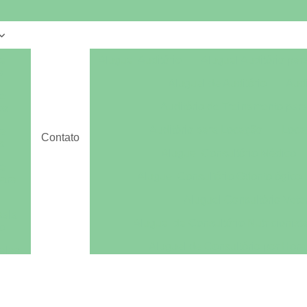
e
Aluguel Auditório
Aluguel Auditório par
s
Aluguel de Auditório
Audi
e
Auditório de Treinamento par
os
Auditório para Locação
Loca
e
Contato
s
Aluguel Consultório Médico
e
Aluguel Consultório Odontológico 
para
Aluguel Consultório Veter
sala
Aluguel de Consultório Nutricionist
o
Aluguel de Consultório por Hora
alas
Aluguel Sala Consultório Odont
alas
es
Aluguel de Escritório
Aluguel de Escri