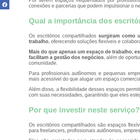
Por serem espaços frequentados por profission
treinamen
conexões e parcerias que podem impulsionar o ne
Salas para 
Qual a importância dos escrit
comerciai
Salas par
reunião
Os escritórios compartilhados
surgiram como u
trabalho
, oferecendo soluções flexíveis e colabo
Salas por h
Mais do que apenas um espaço de trabalho, es
Salas privat
facilitam a gestão dos negócios
, além de oport
comunidade.
Salas reun
Para profissionais autônomos e pequenas empre
mais acessível do que alugar um espaço comercial
Além disso, a flexibilidade desses espaços permi
com suas necessidades, garantindo que eles est
Por que investir neste serviço?
Os escritórios compartilhados são espaços flexí
para freelancers, profissionais autônomos, empr