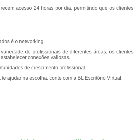
Coworkings Compartilhados Advog
erecem acesso 24 horas por dia, permitindo que os clientes
Consultórios Coworking
Coworking Consultórios Nutricionistas
Coworking Médico
Co
ados é o networking.
Coworking para Médico Pediátr
riedade de profissionais de diferentes áreas, os clientes
Coworking para Médido por Hora
Co
 estabelecer conexões valiosas.
Domicílio Fiscal Abertura de 
rtunidades de crescimento profissional.
ajudar na escolha, conte com a BL Escritório Virtual.
Domicílio Fiscal Coworki
Domicílio Fiscal em João P
Domicílio Fiscal Locação
Domicílio Fiscal para Méd
Endereço Comercial Coworkin
Endereço Fiscal da Empresa
En