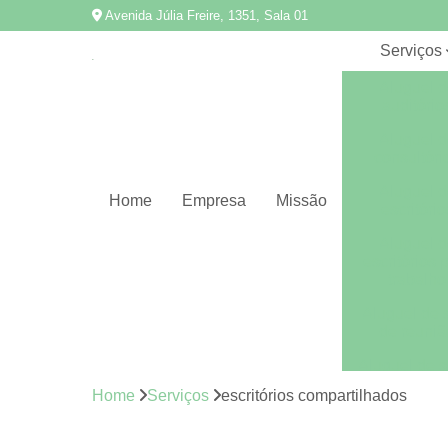
Avenida Júlia Freire, 1351, Sala 01
Serviços
Aluguel d
auditório
Aluguel d
consultóri
Aluguel d
Home
Empresa
Missão
escritório
Aluguel d
escritórios 
trabalho
Aluguel de 
de reuniã
Aluguel de s
Home
Serviços
escritórios compartilhados
Aluguel de s
de reuniõ