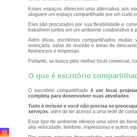
trabalho
Esses espaços oferecem uma alternativa aos escr
Estações 
aluguem um espaço compartilhado por um curto ou
trabalho
Eles são procurados por sua flexibilidade e conve
Locação de 
trabalhem juntos em um ambiente colaborativo e p
de reuniã
Além disso, escritórios compartilhados muita
Locação de 
avançada, salas de reunião e áreas de descans
por hora
freelancers e empresas.
Portanto, se busca pelo melhor local comercial, 
Recebiment
correspondê
O que é escritório compartilh
Salas comerc
Salas cowor
O escritório compartilhado
é um local projeta
completa para desenvolver suas atividades
.
Salas cowor
Tudo é incluso e você não precisa se preocup
Salas de reu
serviços
, além de ter acesso a uma rede de conta
Salas d
Esse tipo de ambiente oferece uma série de bene
reuniõe
alta velocidade, telefone, impressoras e outros eq
Salas d