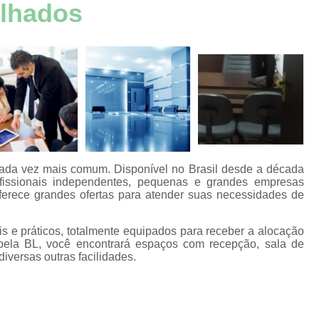
aços
ilhados
Aluguel de Escritório por Hora
Alugue
s
Aluguel Escritório Mobiliado
Aluguel 
aços
s
Escritório Mobiliado Aluguel
aços
Aluguel de Escritórios Mobilia
s
Aluguel de Salsa para Escritório
Alugu
aços
s
Aluguel Escritórios Compart
aços
Escritórios Aluguel por Hor
s
ada vez mais comum. Disponível no Brasil desde a década
Alugar Sala para Reuniões João P
fissionais independentes, pequenas e grandes empresas
aços
ferece grandes ofertas para atender suas necessidades de
s
Aluguel de Espaço para Reunião Jo
s por
Aluguel de Sala de Reuniões João Pesso
s e práticos, totalmente equipados para receber a alocação
pela BL, você encontrará espaços com recepção, sala de
Aluguel de Sala Reunião
A
diversas outras facilidades.
s
Aluguel de Salas de Reunião para Pess
ão
Aluguel Sala de Reunião para Empr