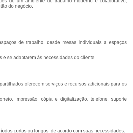
des de um ambiente de trabalho moderno e colaborativo,
Certificado Digital A3
Certificado 
stão do negócio.
Certificado Digital para Mei
Certificado Digital Receita Federal
Certificado Serasa
 espaços de trabalho, desde mesas individuais a espaços
Cowoking Salas Comerciais Compartil
Coworking Compartilhado de Salas Co
s e se adaptarem às necessidades do cliente.
Coworking Endereço Comerc
Coworking Sala Comercial Compar
partilhados oferecem serviços e recursos adicionais para os
Coworking Salas Comericais Com
Advogado Coworking
Coworki
reio, impressão, cópia e digitalização, telefone, suporte
Coworking Compartilhado de Advogados
Coworking de Advogados
Coworking para Advogado
ríodos curtos ou longos, de acordo com suas necessidades.