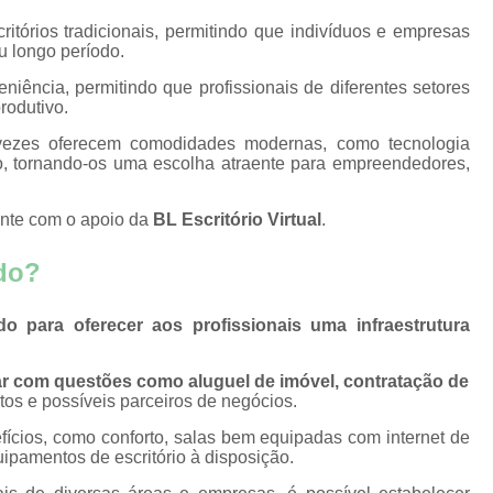
itórios tradicionais, permitindo que indivíduos e empresas
Salas Comerciais para Alugar por Hora
de
 longo período.
Aluguel de Consultórios por H
niência, permitindo que profissionais de diferentes setores
salas
rodutivo.
Aluguel de Sala Comercial
Al
o
s vezes oferecem comodidades modernas, como tecnologia
Aluguel de Sala de Estética por Hor
salas
o, tornando-os uma escolha atraente para empreendedores,
Aluguel de Salas Comerci
conte com o apoio da
BL Escritório Virtual
.
o de
Aluguel de Salas por Hora para 
ncias
Aluguel de Sala
Aluguel de Sala Com
ado?
iais
Aluguel de Sala para Consultó
king
do para oferecer aos profissionais uma infraestrutura
Aluguel de Sala para Reunião
kings
Aluguel Sala Comercial em João P
ar com questões como aluguel de imóvel, contratação de
nião
tos e possíveis parceiros de negócios.
Aluguel Sala de Reunião
Aluguel
e
fícios, como conforto, salas bem equipadas com internet de
Alugueis Sala de Reunião
s
uipamentos de escritório à disposição.
Aluguel de Sala para Reuniõ
e