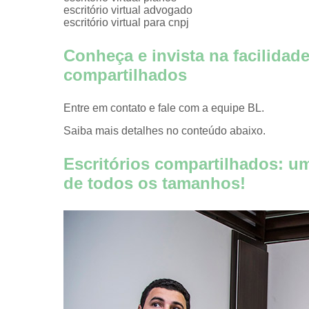
Coworkin
escritório virtual advogado
comercia
escritório virtual para cnpj
Coworking 
Conheça e invista na facilidade
advogado
compartilhados
Coworking 
médicos
Entre em contato e fale com a equipe BL.
Domicílios fi
Saiba mais detalhes no conteúdo abaixo.
Endereço fi
Endereço fi
Escritórios compartilhados: u
de cowork
de todos os tamanhos!
Endereço
comerciai
Endereços fi
Endereço
virtuais
Escritório vi