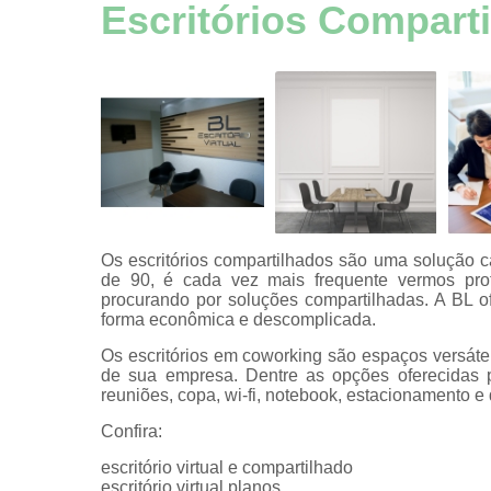
Aluguel esp
Escritórios Compart
comerciai
Aluguel esp
comerciai
Aluguel esp
comerciai
Aluguel esp
comerciai
Aluguel esp
comerciai
Os
escritórios compartilhados
são uma solução c
de 90, é cada vez mais frequente vermos pro
Aluguel esp
procurando por soluções compartilhadas. A BL o
comerciai
forma econômica e descomplicada.
Aluguel sala
Os escritórios em coworking são espaços versátei
hora
de sua empresa. Dentre as opções oferecidas 
reuniões, copa, wi-fi, notebook, estacionamento e 
Auditório
Confira:
Certificaç
digitais
escritório virtual e compartilhado
escritório virtual planos