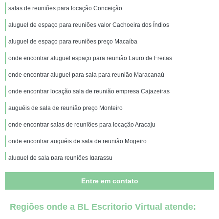
salas de reuniões para locação Conceição
aluguel de espaço para reuniões valor Cachoeira dos Índios
aluguel de espaço para reuniões preço Macaíba
onde encontrar aluguel espaço para reunião Lauro de Freitas
onde encontrar aluguel para sala para reunião Maracanaú
onde encontrar locação sala de reunião empresa Cajazeiras
auguéis de sala de reunião preço Monteiro
onde encontrar salas de reuniões para locação Aracaju
onde encontrar auguéis de sala de reunião Mogeiro
aluguel de sala para reuniões Igarassu
valor de aluguel de espaço para reuniões Patos
Entre em contato
aluguel espaço para reunião valor Baía da Traição
Regiões onde a BL Escritorio Virtual atende:
valor de salas de reuniões para locação Bayeux