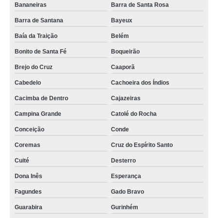
auguéis de sala de reunião valor Mamanguape
Bananeiras
Barra de Santa Rosa
onde encontrar aluga sala de reunião Alagoa Grande
Barra de Santana
Bayeux
onde encontrar salas de reuniões para locação Solânea
Baía da Traição
Belém
Bonito de Santa Fé
Boqueirão
onde encontrar alugueis sala de reunião Jacaraú
Brejo do Cruz
Caaporã
aluguel de sala para reuniões preço São João do Rio do Peixe
Cabedelo
Cachoeira dos Índios
valor de aluguel espaço para reunião Brejo do Cruz
Cacimba de Dentro
Cajazeiras
onde encontrar aluguel de sala para reuniões Aroeiras
Campina Grande
Catolé do Rocha
locação sala de reunião empresa valor Conceição
Conceição
Conde
aluguel de espaço para reuniões Gurinhém
Coremas
Cruz do Espírito Santo
locação sala de reunião empresa Goianinha
Cuité
Desterro
valor de aluguel sala de atendimento Solânea
Dona Inês
Esperança
aluguel espaço para reunião Pirpirituba
Fagundes
Gado Bravo
aluguel sala de atendimento valor Soledade
Guarabira
Gurinhém
auguéis de sala de reunião valor Areia