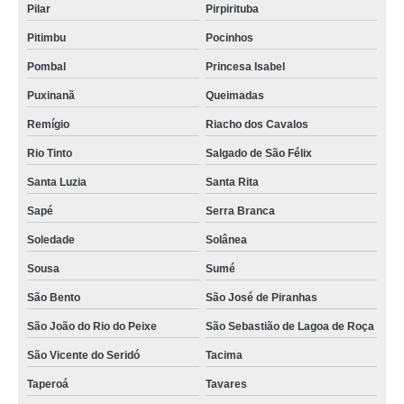
Pilar
Pirpirituba
aluga sala de reunião preço Aquiraz
Pitimbu
Pocinhos
aluguel sala de atendimento Juazeirinho
Pombal
Princesa Isabel
alugueis sala de reunião Nossa Senhora do Socorro
Puxinanã
Queimadas
aluguel de espaço para reuniões valor Itaporanga
Remígio
Riacho dos Cavalos
auguéis de sala de reunião preço Bonito de Santa Fé
Rio Tinto
Salgado de São Félix
aluga sala de reunião Juazeirinho
Santa Luzia
Santa Rita
aluguel sala de atendimento valor Macaíba
Sapé
Serra Branca
valor de alugueis sala de reunião Pocinhos
Soledade
Solânea
Sousa
Sumé
locação sala de reunião empresa preço Coremas
São Bento
São José de Piranhas
valor de alugueis sala de reunião Sousa
São João do Rio do Peixe
São Sebastião de Lagoa de Roça
onde encontrar auguéis de sala de reunião Parnamirim
São Vicente do Seridó
Tacima
aluguel sala de atendimento Aparecida
Taperoá
Tavares
onde encontrar aluguel para sala para reunião Olinda