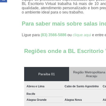
Escritório
BL Escritorio Virtual trabalha há mais de 10 ano
compartilh
qualidade, atendimento personalizado e bom pre
o ambiente ideal para o seu trabalho.
Escritórios 
coworkin
Para saber mais sobre salas in
Escritório
virtuais
Ligue para
(83) 3566-5886
ou
clique aqui
e entre 
Espaço come
Espaço d
Regiões onde a BL Escritorio 
coworkin
compartilh
Espaço
compartilh
para locaç
Região Metropolitana
Paraíba 01
Aracaju
Espaço
coworkin
Abreu e Lima
Cabo de Santo Agostinho
Ca
Espaço
Recife
coworkin
Alagoa Grande
Alagoa Nova
Al
Espaços 