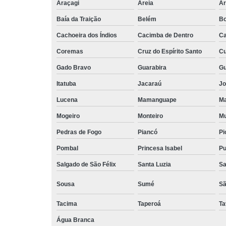
Araçagi
Areia
Ar
trabalho
Baía da Traição
Belém
Bo
Estações 
trabalho
Cachoeira dos Índios
Cacimba de Dentro
Ca
Locação de 
Coremas
Cruz do Espírito Santo
Cu
de reuniã
Gado Bravo
Guarabira
Gu
Locação de 
por hora
Itatuba
Jacaraú
Jo
Lucena
Mamanguape
Ma
Recebiment
correspondê
Mogeiro
Monteiro
Mu
Salas comerc
Pedras de Fogo
Piancó
Pi
Salas cowor
Pombal
Princesa Isabel
Pu
Salas cowor
Salgado de São Félix
Santa Luzia
Sa
Salas de reu
Sousa
Sumé
Sã
Salas d
Tacima
Taperoá
Ta
reuniõe
Água Branca
Salas d