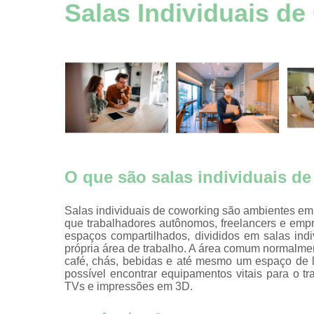
Aluguel esp
Salas Individuais d
comerciai
Aluguel esp
comerciai
Aluguel esp
comerciai
Aluguel esp
comerciai
Aluguel esp
comerciai
O que são salas individuais d
Aluguel esp
comerciai
Salas individuais de coworking são ambientes e
Aluguel sala
que trabalhadores autônomos, freelancers e emp
hora
espaços compartilhados, divididos em salas in
própria área de trabalho. A área comum normalmen
Auditório
café, chás, bebidas e até mesmo um espaço de la
possível encontrar equipamentos vitais para o t
Certificaç
TVs e impressões em 3D.
digitais