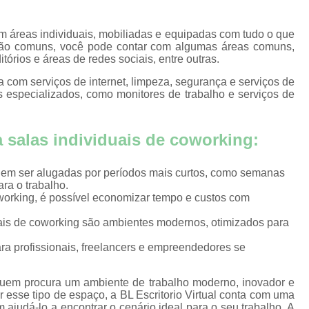
g
Locação de Salas d
l
Sala de Reuniões para Alugar J
em áreas individuais, mobiliadas e equipadas com tudo o que
para
são comuns, você pode contar com algumas áreas comuns,
s
Sala de Reunião p
órios e áreas de redes sociais, entre outras.
para
Sala para Reuniões
a com serviços de internet, limpeza, segurança e serviços de
s especializados, como monitores de trabalho e serviços de
Salas de Reunião para Alugar por Hora 
scais
Salas para Alugar por Hora João Pessoa
scal
 salas individuais de coworking:
Aluguel de Sala par
scal
Aluguel de Sala para At
ing
odem ser alugadas por períodos mais curtos, como semanas
ara o trabalho.
Aluguel de Sala para Aten
s
working, é possível economizar tempo e custos com
s
Locação de Sala par
uais de coworking são ambientes modernos, otimizados para
scais
Locação de Salas par
ra profissionais, freelancers e empreendedores se
s
Locação de Salas para At
 quem procura um ambiente de trabalho moderno, inovador e
Sala de Atendiment
rtual
 esse tipo de espaço, a BL Escritorio Virtual conta com uma
ajudá-lo a encontrar o cenário ideal para o seu trabalho. A