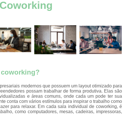
aços
e Coworking
Aluguel de Escritório por Hora
Alugue
s
Aluguel Escritório Mobiliado
Aluguel 
aços
s
Escritório Mobiliado Aluguel
aços
Aluguel de Escritórios Mobilia
s
Aluguel de Salsa para Escritório
Alugu
aços
s
Aluguel Escritórios Compart
aços
Escritórios Aluguel por Hor
s
e coworking?
Alugar Sala para Reuniões João P
aços
s
Aluguel de Espaço para Reunião Jo
mpresariais modernos que possuem um layout otimizado para
s por
reendedores possam trabalhar de forma produtiva. Elas são
Aluguel de Sala de Reuniões João Pesso
dividualizadas e áreas comuns, onde cada um pode ter sua
Aluguel de Sala Reunião
A
te conta com vários estímulos para inspirar o trabalho como
s
zer para relaxar. Em cada sala individual de coworking, é
Aluguel de Salas de Reunião para Pess
rabalho, como computadores, mesas, cadeiras, impressoras,
ão
Aluguel Sala de Reunião para Empr