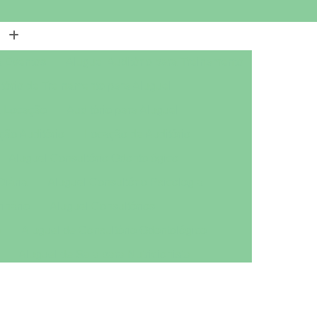
a Eventos
Aluguel Auditório para Treinamento
tório de Treinamento para Aluguel
a Locação
Auditório para Aluguel
ção Auditório
Locação de Auditório
Aluguel Consultório Odontológico
Diária
Aluguel Consultório Psicologia
inário
Aluguel Consultórios
a
Aluguel de Consultório Odontológico
Aluguel de Sala para Nutricionista
ológico
Aluguel Sala Nutricionista
tório Mobiliado
Aluguel de Escritório por Dia