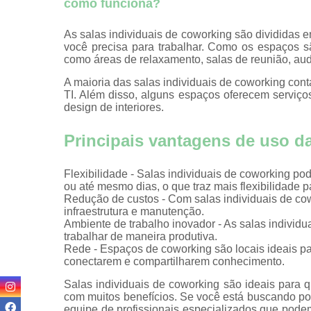
como funciona?
Coworkin
comercia
As salas individuais de coworking são divididas 
Coworking 
você precisa para trabalhar. Como os espaços 
advogado
como áreas de relaxamento, salas de reunião, audit
Coworking 
A maioria das salas individuais de coworking cont
médicos
TI. Além disso, alguns espaços oferecem serviço
design de interiores.
Domicílios fi
Endereço fi
Principais vantagens de uso da
Endereço fi
de cowork
Flexibilidade - Salas individuais de coworking p
ou até mesmo dias, o que traz mais flexibilidade p
Endereço
Redução de custos - Com salas individuais de co
comerciai
infraestrutura e manutenção.
Ambiente de trabalho inovador - As salas individ
Endereços fi
trabalhar de maneira produtiva.
Rede - Espaços de coworking são locais ideais pa
Endereço
conectarem e compartilharem conhecimento.
virtuais
Salas individuais de coworking são ideais para
Escritório vi
com muitos benefícios. Se você está buscando por
equipe de profissionais especializados que podem 