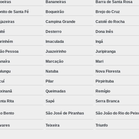
oeiras
Bananeiras
Barra de Santa Rosa
Salas Comerciais para Alugar por Hora
nito de Santa Fé
Boqueirão
Brejo do Cruz
de
Aluguel de Consultórios por H
jazeiras
Campina Grande
Catolé do Rocha
salas
Aluguel de Sala Comercial
Al
ité
Desterro
Dona Inês
o
Aluguel de Sala de Estética por Hor
rinhém
Imaculada
Ingá
salas
Aluguel de Salas Comerci
ão Pessoa
Juazeirinho
Juripiranga
naíra
Marcação
Mari
o de
Aluguel de Salas por Hora para 
ncias
lungu
Natuba
Nova Floresta
Aluguel de Sala
Aluguel de Sala Com
iais
cuí
Pilar
Pirpirituba
Aluguel de Sala para Consultó
king
xinanã
Queimadas
Remígio
Aluguel de Sala para Reunião
kings
nta Rita
Sapé
Serra Branca
Aluguel Sala Comercial em João P
nião
o Bento
São José de Piranhas
São João do Rio do Peix
Aluguel Sala de Reunião
Aluguel
e
Alugueis Sala de Reunião
vares
Teixeira
Triunfo
s
Aluguel de Sala para Reuniõ
e